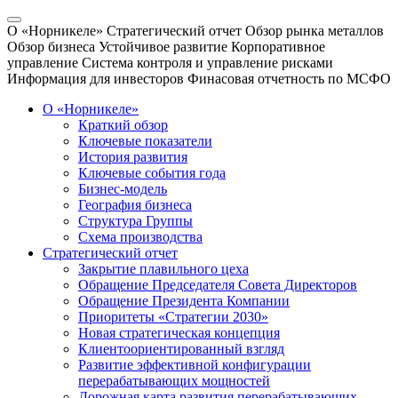
О «Норникеле»
Стратегический отчет
Обзор рынка металлов
Обзор бизнеса
Устойчивое развитие
Корпоративное
управление
Система контроля и управление рисками
Информация для инвесторов
Финасовая отчетность по МСФО
О «Норникеле»
Краткий обзор
Ключевые показатели
История развития
Ключевые события года
Бизнес-модель
География бизнеса
Структура Группы
Схема производства
Стратегический отчет
Закрытие плавильного цеха
Обращение Председателя Совета Директоров
Обращение Президента Компании
Приоритеты «Стратегии 2030»
Новая стратегическая концепция
Клиентоориентированный взгляд
Развитие эффективной конфигурации
перерабатывающих мощностей
Дорожная карта развития перерабатывающих