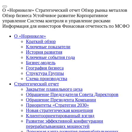
О «Норникеле»
Стратегический отчет
Обзор рынка металлов
Обзор бизнеса
Устойчивое развитие
Корпоративное
управление
Система контроля и управление рисками
Информация для инвесторов
Финасовая отчетность по МСФО
О «Норникеле»
Краткий обзор
Ключевые показатели
История развития
Ключевые события года
Бизнес-модель
География бизнеса
Структура Группы
Схема производства
Стратегический отчет
Закрытие плавильного цеха
Обращение Председателя Совета Директоров
Обращение Президента Компании
Приоритеты «Стратегии 2030»
Новая стратегическая концепция
Клиентоориентированный взгляд
Развитие эффективной конфигурации
перерабатывающих мощностей
Дорожная карта развития перерабатывающих