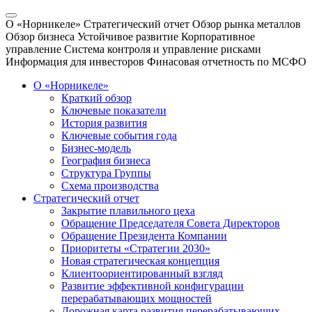
О «Норникеле»
Стратегический отчет
Обзор рынка металлов
Обзор бизнеса
Устойчивое развитие
Корпоративное
управление
Система контроля и управление рисками
Информация для инвесторов
Финасовая отчетность по МСФО
О «Норникеле»
Краткий обзор
Ключевые показатели
История развития
Ключевые события года
Бизнес-модель
География бизнеса
Структура Группы
Схема производства
Стратегический отчет
Закрытие плавильного цеха
Обращение Председателя Совета Директоров
Обращение Президента Компании
Приоритеты «Стратегии 2030»
Новая стратегическая концепция
Клиентоориентированный взгляд
Развитие эффективной конфигурации
перерабатывающих мощностей
Дорожная карта развития перерабатывающих