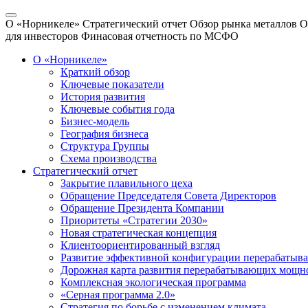
О «Норникеле»
Стратегический отчет
Обзор рынка металлов
О
для инвесторов
Финасовая отчетность по МСФО
О «Норникеле»
Краткий обзор
Ключевые показатели
История развития
Ключевые события года
Бизнес-модель
География бизнеса
Структура Группы
Схема производства
Стратегический отчет
Закрытие плавильного цеха
Обращение Председателя Совета Директоров
Обращение Президента Компании
Приоритеты «Стратегии 2030»
Новая стратегическая концепция
Клиентоориентированный взгляд
Развитие эффективной конфигурации перерабаты
Дорожная карта развития перерабатывающих мощн
Комплексная экологическая программа
«Серная программа 2.0»
Стратегия по борьбе с изменением климата