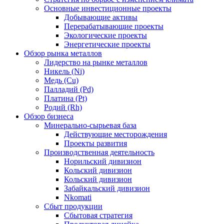
Основные инвестиционные проекты
Добывающие активы
Перерабатывающие проекты
Экологические проекты
Энергетические проекты
Обзор рынка металлов
Лидерство на рынке металлов
Никель (Ni)
Медь (Cu)
Палладий (Pd)
Платина (Pt)
Родий (Rh)
Обзор бизнеса
Минерально-сырьевая база
Действующие месторождения
Проекты развития
Производственная деятельность
Норильский дивизион
Кольский дивизион
Кольский дивизион
Забайкальский дивизион
Nkomati
Сбыт продукции
Сбытовая стратегия