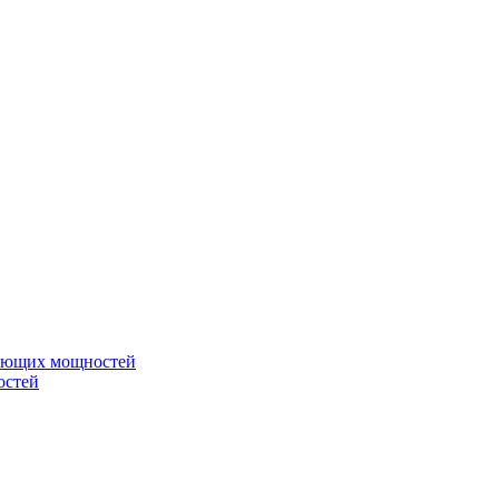
вающих мощностей
остей