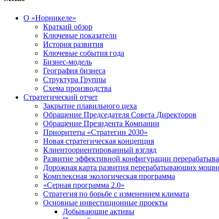
О «Норникеле»
Краткий обзор
Ключевые показатели
История развития
Ключевые события года
Бизнес-модель
География бизнеса
Структура Группы
Схема производства
Стратегический отчет
Закрытие плавильного цеха
Обращение Председателя Совета Директоров
Обращение Президента Компании
Приоритеты «Стратегии 2030»
Новая стратегическая концепция
Клиентоориентированный взгляд
Развитие эффективной конфигурации перерабаты
Дорожная карта развития перерабатывающих мощн
Комплексная экологическая программа
«Серная программа 2.0»
Стратегия по борьбе с изменением климата
Основные инвестиционные проекты
Добывающие активы