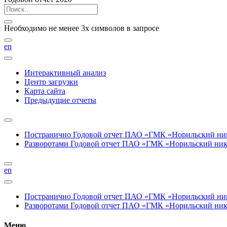
Необходимо не менее 3х символов в запросе
en
Интерактивный анализ
Центр загрузки
Карта сайта
Предыдущие отчеты
Постранично
Годовой отчет ПАО «ГМК «Норильский нике
Разворотами
Годовой отчет ПАО «ГМК «Норильский никел
en
Постранично
Годовой отчет ПАО «ГМК «Норильский нике
Разворотами
Годовой отчет ПАО «ГМК «Норильский никел
Меню