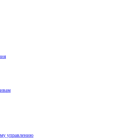
ния
тивам
ому управлению