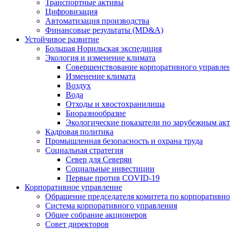
Транспортные активы
Цифровизация
Автоматизация производства
Финансовые результаты (MD&A)
Устойчивое развитие
Большая Норильская экспедиция
Экология и изменение климата
Совершенствование корпоративного управле
Изменение климата
Воздух
Вода
Отходы и хвостохранилища
Биоразнообразие
Экологические показатели по зарубежным ак
Кадровая политика
Промышленная безопасность и охрана труда
Социальная стратегия
Север для Северян
Социальные инвестиции
Первые против COVID‑19
Корпоративное управление
Обращение председателя комитета по корпоративн
Система корпоративного управления
Общее собрание акционеров
Совет директоров