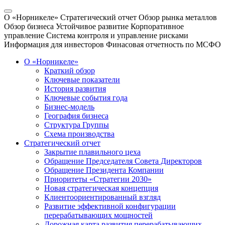
О «Норникеле»
Стратегический отчет
Обзор рынка металлов
Обзор бизнеса
Устойчивое развитие
Корпоративное
управление
Система контроля и управление рисками
Информация для инвесторов
Финасовая отчетность по МСФО
О «Норникеле»
Краткий обзор
Ключевые показатели
История развития
Ключевые события года
Бизнес-модель
География бизнеса
Структура Группы
Схема производства
Стратегический отчет
Закрытие плавильного цеха
Обращение Председателя Совета Директоров
Обращение Президента Компании
Приоритеты «Стратегии 2030»
Новая стратегическая концепция
Клиентоориентированный взгляд
Развитие эффективной конфигурации
перерабатывающих мощностей
Дорожная карта развития перерабатывающих