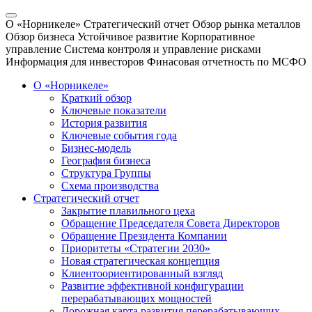
О «Норникеле»
Стратегический отчет
Обзор рынка металлов
Обзор бизнеса
Устойчивое развитие
Корпоративное
управление
Система контроля и управление рисками
Информация для инвесторов
Финасовая отчетность по МСФО
О «Норникеле»
Краткий обзор
Ключевые показатели
История развития
Ключевые события года
Бизнес-модель
География бизнеса
Структура Группы
Схема производства
Стратегический отчет
Закрытие плавильного цеха
Обращение Председателя Совета Директоров
Обращение Президента Компании
Приоритеты «Стратегии 2030»
Новая стратегическая концепция
Клиентоориентированный взгляд
Развитие эффективной конфигурации
перерабатывающих мощностей
Дорожная карта развития перерабатывающих