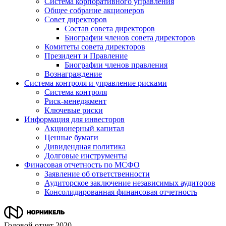
Система корпоративного управления
Общее собрание акционеров
Совет директоров
Состав совета директоров
Биографии членов совета директоров
Комитеты совета директоров
Президент и Правление
Биографии членов правления
Вознаграждение
Система контроля и управление рисками
Система контроля
Риск-менеджмент
Ключевые риски
Информация для инвесторов
Акционерный капитал
Ценные бумаги
Дивидендная политика
Долговые инструменты
Финасовая отчетность по МСФО
Заявление об ответственности
Аудиторское заключение независимых аудиторов
Консолидированная финансовая отчетность
Годовой отчет 2020