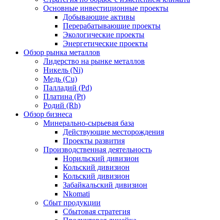
Основные инвестиционные проекты
Добывающие активы
Перерабатывающие проекты
Экологические проекты
Энергетические проекты
Обзор рынка металлов
Лидерство на рынке металлов
Никель (Ni)
Медь (Cu)
Палладий (Pd)
Платина (Pt)
Родий (Rh)
Обзор бизнеса
Минерально-сырьевая база
Действующие месторождения
Проекты развития
Производственная деятельность
Норильский дивизион
Кольский дивизион
Кольский дивизион
Забайкальский дивизион
Nkomati
Сбыт продукции
Сбытовая стратегия