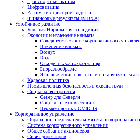
Транспортные активы
Цифровизация
Автоматизация производства
Финансовые результаты (MD&A)
Устойчивое развитие
Большая Норильская экспедиция
Экология и изменение климата
Совершенствование корпоративного управле
Изменение климата
Воздух
Вода
Отходы и хвостохранилища
Биоразнообразие
Экологические показатели по зарубежным ак
Кадровая политика
Промышленная безопасность и охрана труда
Социальная стратегия
Север для Северян
Социальные инвестиции
Первые против COVID‑19
Корпоративное управление
Обращение председателя комитета по корпоративн
Система корпоративного управления
Общее собрание акционеров
Совет директоров