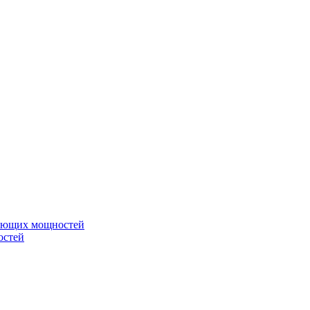
вающих мощностей
остей