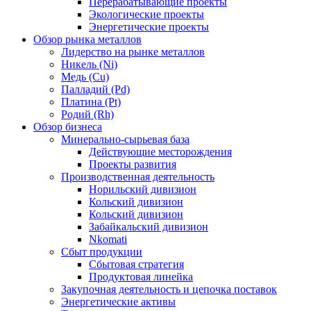
Перерабатывающие проекты
Экологические проекты
Энергетические проекты
Обзор рынка металлов
Лидерство на рынке металлов
Никель (Ni)
Медь (Cu)
Палладий (Pd)
Платина (Pt)
Родий (Rh)
Обзор бизнеса
Минерально-сырьевая база
Действующие месторождения
Проекты развития
Производственная деятельность
Норильский дивизион
Кольский дивизион
Кольский дивизион
Забайкальский дивизион
Nkomati
Сбыт продукции
Сбытовая стратегия
Продуктовая линейка
Закупочная деятельность и цепочка поставок
Энергетические активы