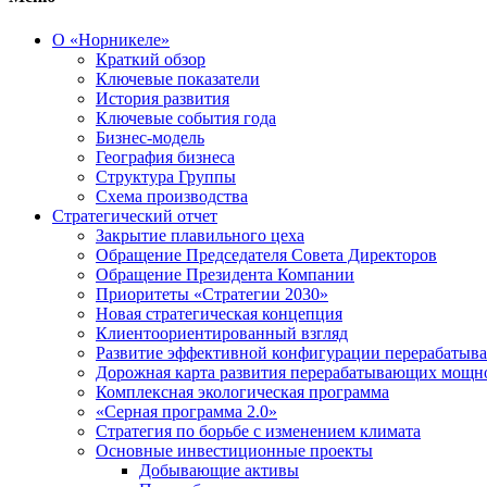
О «Норникеле»
Краткий обзор
Ключевые показатели
История развития
Ключевые события года
Бизнес-модель
География бизнеса
Структура Группы
Схема производства
Стратегический отчет
Закрытие плавильного цеха
Обращение Председателя Совета Директоров
Обращение Президента Компании
Приоритеты «Стратегии 2030»
Новая стратегическая концепция
Клиентоориентированный взгляд
Развитие эффективной конфигурации перерабаты
Дорожная карта развития перерабатывающих мощн
Комплексная экологическая программа
«Серная программа 2.0»
Стратегия по борьбе с изменением климата
Основные инвестиционные проекты
Добывающие активы