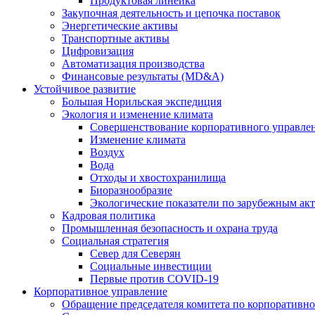
Продуктовая линейка
Закупочная деятельность и цепочка поставок
Энергетические активы
Транспортные активы
Цифровизация
Автоматизация производства
Финансовые результаты (MD&A)
Устойчивое развитие
Большая Норильская экспедиция
Экология и изменение климата
Совершенствование корпоративного управле
Изменение климата
Воздух
Вода
Отходы и хвостохранилища
Биоразнообразие
Экологические показатели по зарубежным ак
Кадровая политика
Промышленная безопасность и охрана труда
Социальная стратегия
Север для Северян
Социальные инвестиции
Первые против COVID‑19
Корпоративное управление
Обращение председателя комитета по корпоративн