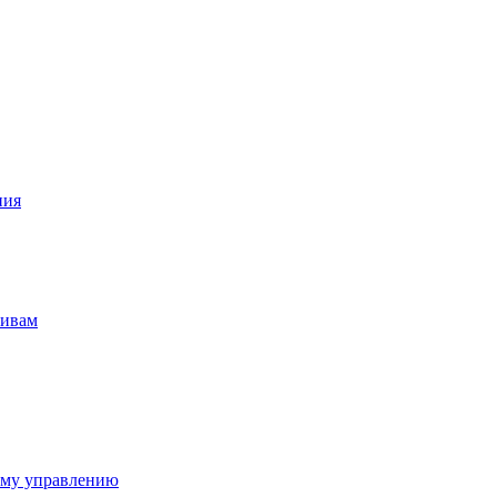
ния
тивам
ому управлению