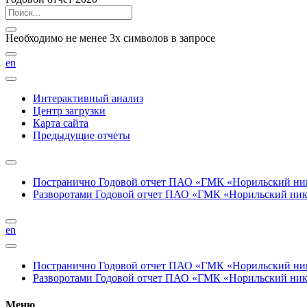
Необходимо не менее 3х символов в запросе
en
Интерактивный анализ
Центр загрузки
Карта сайта
Предыдущие отчеты
Постранично
Годовой отчет ПАО «ГМК «Норильский нике
Разворотами
Годовой отчет ПАО «ГМК «Норильский никел
en
Постранично
Годовой отчет ПАО «ГМК «Норильский нике
Разворотами
Годовой отчет ПАО «ГМК «Норильский никел
Меню