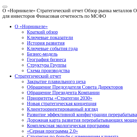
О «Норникеле»
Стратегический отчет
Обзор рынка металлов
О
для инвесторов
Финасовая отчетность по МСФО
О «Норникеле»
Краткий обзор
Ключевые показатели
История развития
Ключевые события года
Бизнес-модель
География бизнеса
Структура Группы
Схема производства
Стратегический отчет
Закрытие плавильного цеха
Обращение Председателя Совета Директоров
Обращение Президента Компании
Приоритеты «Стратегии 2030»
Новая стратегическая концепция
Клиентоориентированный взгляд
Развитие эффективной конфигурации перерабаты
Дорожная карта развития перерабатывающих мощн
Комплексная экологическая программа
«Серная программа 2.0»
Стратегия по борьбе с изменением климата