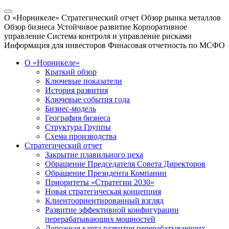
О «Норникеле»
Стратегический отчет
Обзор рынка металлов
Обзор бизнеса
Устойчивое развитие
Корпоративное
управление
Система контроля и управление рисками
Информация для инвесторов
Финасовая отчетность по МСФО
О «Норникеле»
Краткий обзор
Ключевые показатели
История развития
Ключевые события года
Бизнес-модель
География бизнеса
Структура Группы
Схема производства
Стратегический отчет
Закрытие плавильного цеха
Обращение Председателя Совета Директоров
Обращение Президента Компании
Приоритеты «Стратегии 2030»
Новая стратегическая концепция
Клиентоориентированный взгляд
Развитие эффективной конфигурации
перерабатывающих мощностей
Дорожная карта развития перерабатывающих