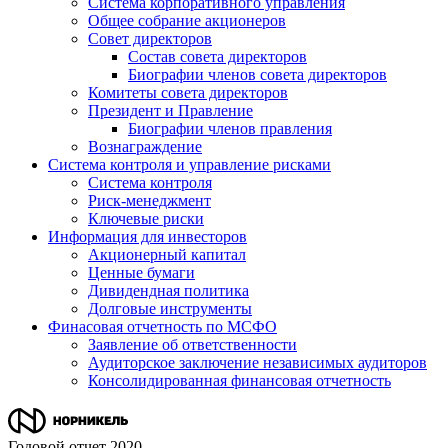
Система корпоративного управления
Общее собрание акционеров
Совет директоров
Состав совета директоров
Биографии членов совета директоров
Комитеты совета директоров
Президент и Правление
Биографии членов правления
Вознаграждение
Система контроля и управление рисками
Система контроля
Риск-менеджмент
Ключевые риски
Информация для инвесторов
Акционерный капитал
Ценные бумаги
Дивидендная политика
Долговые инструменты
Финасовая отчетность по МСФО
Заявление об ответственности
Аудиторское заключение независимых аудиторов
Консолидированная финансовая отчетность
Годовой отчет 2020