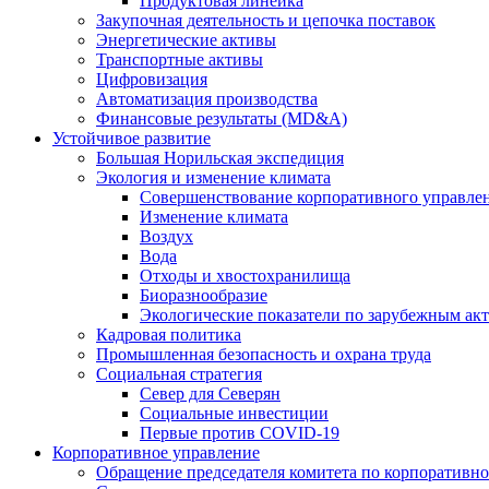
Продуктовая линейка
Закупочная деятельность и цепочка поставок
Энергетические активы
Транспортные активы
Цифровизация
Автоматизация производства
Финансовые результаты (MD&A)
Устойчивое развитие
Большая Норильская экспедиция
Экология и изменение климата
Совершенствование корпоративного управле
Изменение климата
Воздух
Вода
Отходы и хвостохранилища
Биоразнообразие
Экологические показатели по зарубежным ак
Кадровая политика
Промышленная безопасность и охрана труда
Социальная стратегия
Север для Северян
Социальные инвестиции
Первые против COVID‑19
Корпоративное управление
Обращение председателя комитета по корпоративн