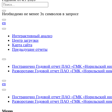
Необходимо не менее 3х символов в запросе
en
Интерактивный анализ
Центр загрузки
Карта сайта
Предыдущие отчеты
Постранично
Годовой отчет ПАО «ГМК «Норильский нике
Разворотами
Годовой отчет ПАО «ГМК «Норильский никел
en
Постранично
Годовой отчет ПАО «ГМК «Норильский нике
Разворотами
Годовой отчет ПАО «ГМК «Норильский никел
Меню