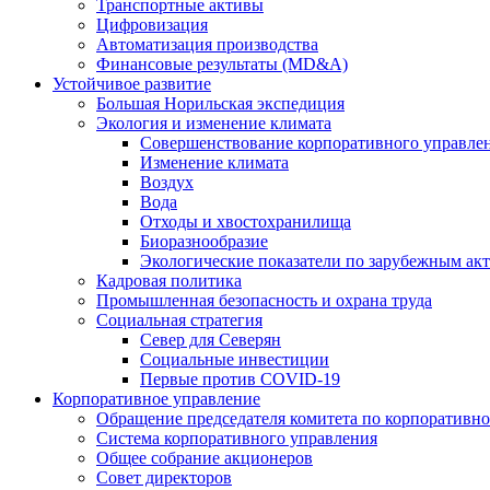
Транспортные активы
Цифровизация
Автоматизация производства
Финансовые результаты (MD&A)
Устойчивое развитие
Большая Норильская экспедиция
Экология и изменение климата
Совершенствование корпоративного управле
Изменение климата
Воздух
Вода
Отходы и хвостохранилища
Биоразнообразие
Экологические показатели по зарубежным ак
Кадровая политика
Промышленная безопасность и охрана труда
Социальная стратегия
Север для Северян
Социальные инвестиции
Первые против COVID‑19
Корпоративное управление
Обращение председателя комитета по корпоративн
Система корпоративного управления
Общее собрание акционеров
Совет директоров