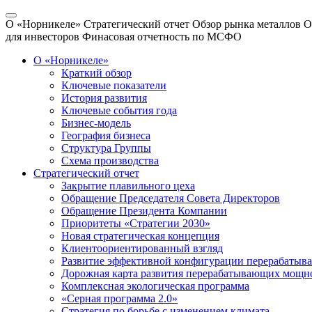
О «Норникеле»
Стратегический отчет
Обзор рынка металлов
О
для инвесторов
Финасовая отчетность по МСФО
О «Норникеле»
Краткий обзор
Ключевые показатели
История развития
Ключевые события года
Бизнес-модель
География бизнеса
Структура Группы
Схема производства
Стратегический отчет
Закрытие плавильного цеха
Обращение Председателя Совета Директоров
Обращение Президента Компании
Приоритеты «Стратегии 2030»
Новая стратегическая концепция
Клиентоориентированный взгляд
Развитие эффективной конфигурации перерабаты
Дорожная карта развития перерабатывающих мощн
Комплексная экологическая программа
«Серная программа 2.0»
Стратегия по борьбе с изменением климата