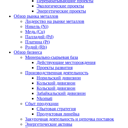
Перерабатывающие проекты
Экологические проекты
Энергетические проекты
Обзор рынка металлов
Лидерство на рынке металлов
Никель (Ni)
Медь (Cu)
Палладий (Pd)
Платина (Pt)
Родий (Rh)
Обзор бизнеса
Минерально-сырьевая база
Действующие месторождения
Проекты развития
Производственная деятельность
Норильский дивизион
Кольский дивизион
Кольский дивизион
Забайкальский дивизион
Nkomati
Сбыт продукции
Сбытовая стратегия
Продуктовая линейка
Закупочная деятельность и цепочка поставок
Энергетические активы