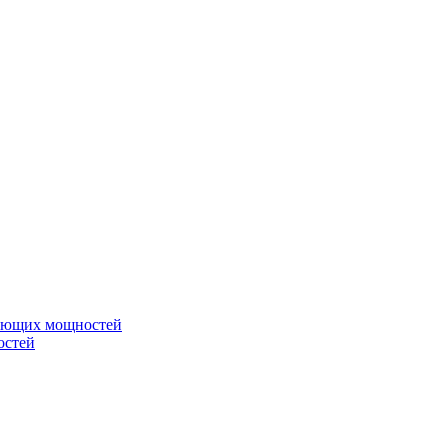
вающих мощностей
остей