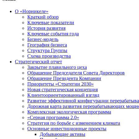
О «Норникеле»
Краткий обзор
Ключевые показатели
История развития
Ключевые события года
Бизнес-модель
География бизнеса
Структура Группы
Схема производства
Стратегический отчет
Закрытие плавильного цеха
Обращение Председателя Совета Директоров
Обращение Президента Компании
Приоритеты «Стратегии 2030»
Новая стратегическая концепция
Клиентоориентированный взгляд
Развитие эффективной конфигурации перерабаты
Дорожная карта развития перерабатывающих мощн
Комплексная экологическая программа
«Серная программа 2.0»
Стратегия по борьбе с изменением климата
Основные инвестиционные проекты
Добывающие активы