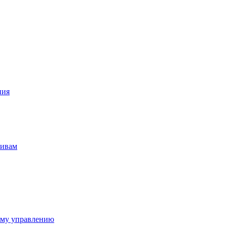
ния
тивам
ому управлению