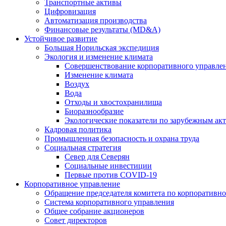
Транспортные активы
Цифровизация
Автоматизация производства
Финансовые результаты (MD&A)
Устойчивое развитие
Большая Норильская экспедиция
Экология и изменение климата
Совершенствование корпоративного управле
Изменение климата
Воздух
Вода
Отходы и хвостохранилища
Биоразнообразие
Экологические показатели по зарубежным ак
Кадровая политика
Промышленная безопасность и охрана труда
Социальная стратегия
Север для Северян
Социальные инвестиции
Первые против COVID‑19
Корпоративное управление
Обращение председателя комитета по корпоративн
Система корпоративного управления
Общее собрание акционеров
Совет директоров