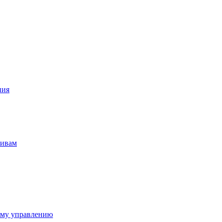
ния
тивам
ому управлению