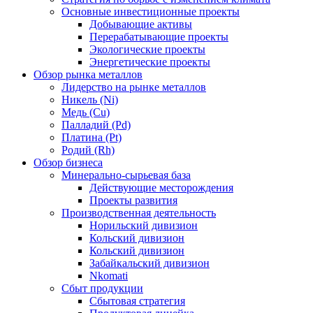
Основные инвестиционные проекты
Добывающие активы
Перерабатывающие проекты
Экологические проекты
Энергетические проекты
Обзор рынка металлов
Лидерство на рынке металлов
Никель (Ni)
Медь (Cu)
Палладий (Pd)
Платина (Pt)
Родий (Rh)
Обзор бизнеса
Минерально-сырьевая база
Действующие месторождения
Проекты развития
Производственная деятельность
Норильский дивизион
Кольский дивизион
Кольский дивизион
Забайкальский дивизион
Nkomati
Сбыт продукции
Сбытовая стратегия