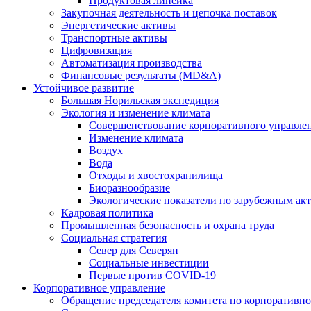
Продуктовая линейка
Закупочная деятельность и цепочка поставок
Энергетические активы
Транспортные активы
Цифровизация
Автоматизация производства
Финансовые результаты (MD&A)
Устойчивое развитие
Большая Норильская экспедиция
Экология и изменение климата
Совершенствование корпоративного управле
Изменение климата
Воздух
Вода
Отходы и хвостохранилища
Биоразнообразие
Экологические показатели по зарубежным ак
Кадровая политика
Промышленная безопасность и охрана труда
Социальная стратегия
Север для Северян
Социальные инвестиции
Первые против COVID‑19
Корпоративное управление
Обращение председателя комитета по корпоративн