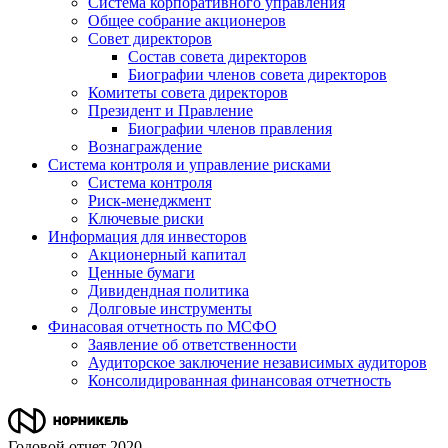
Система корпоративного управления
Общее собрание акционеров
Совет директоров
Состав совета директоров
Биографии членов совета директоров
Комитеты совета директоров
Президент и Правление
Биографии членов правления
Вознаграждение
Система контроля и управление рисками
Система контроля
Риск-менеджмент
Ключевые риски
Информация для инвесторов
Акционерный капитал
Ценные бумаги
Дивидендная политика
Долговые инструменты
Финасовая отчетность по МСФО
Заявление об ответственности
Аудиторское заключение независимых аудиторов
Консолидированная финансовая отчетность
Годовой отчет 2020