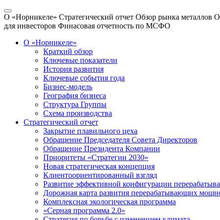
О «Норникеле»
Стратегический отчет
Обзор рынка металлов
О
для инвесторов
Финасовая отчетность по МСФО
О «Норникеле»
Краткий обзор
Ключевые показатели
История развития
Ключевые события года
Бизнес-модель
География бизнеса
Структура Группы
Схема производства
Стратегический отчет
Закрытие плавильного цеха
Обращение Председателя Совета Директоров
Обращение Президента Компании
Приоритеты «Стратегии 2030»
Новая стратегическая концепция
Клиентоориентированный взгляд
Развитие эффективной конфигурации перерабаты
Дорожная карта развития перерабатывающих мощн
Комплексная экологическая программа
«Серная программа 2.0»
Стратегия по борьбе с изменением климата