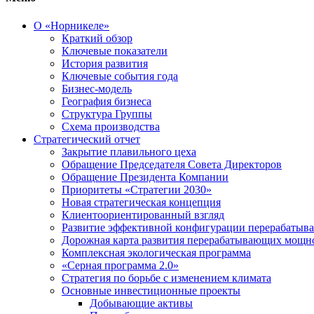
О «Норникеле»
Краткий обзор
Ключевые показатели
История развития
Ключевые события года
Бизнес-модель
География бизнеса
Структура Группы
Схема производства
Стратегический отчет
Закрытие плавильного цеха
Обращение Председателя Совета Директоров
Обращение Президента Компании
Приоритеты «Стратегии 2030»
Новая стратегическая концепция
Клиентоориентированный взгляд
Развитие эффективной конфигурации перерабаты
Дорожная карта развития перерабатывающих мощн
Комплексная экологическая программа
«Серная программа 2.0»
Стратегия по борьбе с изменением климата
Основные инвестиционные проекты
Добывающие активы