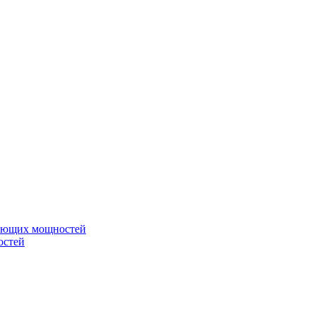
вающих мощностей
остей