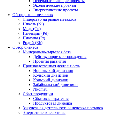
Перерабатывающие проекты
Экологические проекты
Энергетические проекты
Обзор рынка металлов
Лидерство на рынке металлов
Никель (Ni)
Медь (Cu)
Палладий (Pd)
Платина (Pt)
Родий (Rh)
Обзор бизнеса
Минерально-сырьевая база
Действующие месторождения
Проекты развития
Производственная деятельность
Норильский дивизион
Кольский дивизион
Кольский дивизион
Забайкальский дивизион
Nkomati
Сбыт продукции
Сбытовая стратегия
Продуктовая линейка
Закупочная деятельность и цепочка поставок
Энергетические активы