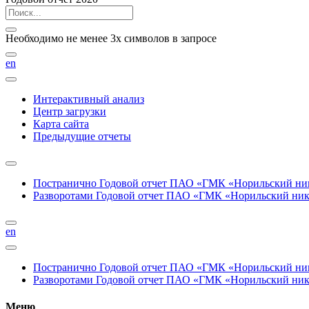
Необходимо не менее 3х символов в запросе
en
Интерактивный анализ
Центр загрузки
Карта сайта
Предыдущие отчеты
Постранично
Годовой отчет ПАО «ГМК «Норильский нике
Разворотами
Годовой отчет ПАО «ГМК «Норильский никел
en
Постранично
Годовой отчет ПАО «ГМК «Норильский нике
Разворотами
Годовой отчет ПАО «ГМК «Норильский никел
Меню