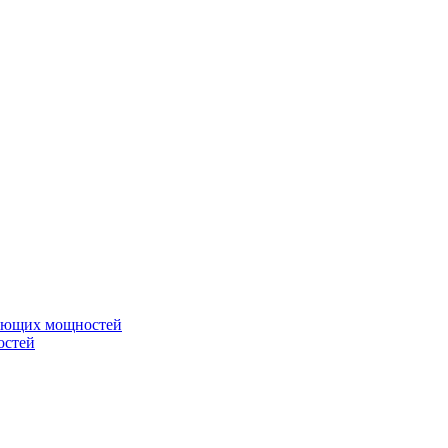
вающих мощностей
остей