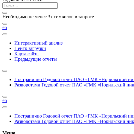
Необходимо не менее 3х символов в запросе
en
Интерактивный анализ
Центр загрузки
Карта сайта
Предыдущие отчеты
Постранично
Годовой отчет ПАО «ГМК «Норильский нике
Разворотами
Годовой отчет ПАО «ГМК «Норильский никел
en
Постранично
Годовой отчет ПАО «ГМК «Норильский нике
Разворотами
Годовой отчет ПАО «ГМК «Норильский никел
Меню