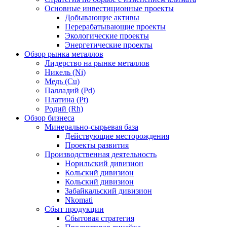
Основные инвестиционные проекты
Добывающие активы
Перерабатывающие проекты
Экологические проекты
Энергетические проекты
Обзор рынка металлов
Лидерство на рынке металлов
Никель (Ni)
Медь (Cu)
Палладий (Pd)
Платина (Pt)
Родий (Rh)
Обзор бизнеса
Минерально-сырьевая база
Действующие месторождения
Проекты развития
Производственная деятельность
Норильский дивизион
Кольский дивизион
Кольский дивизион
Забайкальский дивизион
Nkomati
Сбыт продукции
Сбытовая стратегия