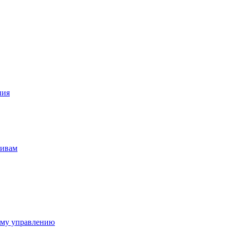
ния
тивам
ому управлению