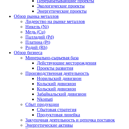
Перерабатывающие проекты
Экологические проекты
Энергетические проекты
Обзор рынка металлов
Лидерство на рынке металлов
Никель (Ni)
Медь (Cu)
Палладий (Pd)
Платина (Pt)
Родий (Rh)
Обзор бизнеса
Минерально-сырьевая база
Действующие месторождения
Проекты развития
Производственная деятельность
Норильский дивизион
Кольский дивизион
Кольский дивизион
Забайкальский дивизион
Nkomati
Сбыт продукции
Сбытовая стратегия
Продуктовая линейка
Закупочная деятельность и цепочка поставок
Энергетические активы