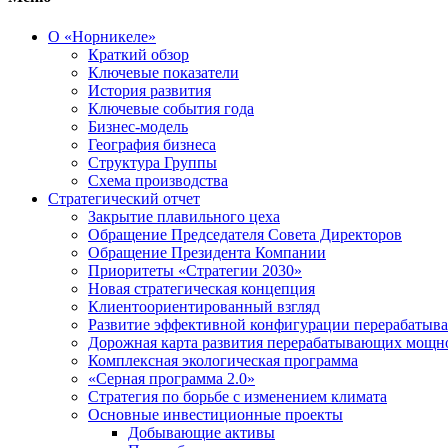
О «Норникеле»
Краткий обзор
Ключевые показатели
История развития
Ключевые события года
Бизнес-модель
География бизнеса
Структура Группы
Схема производства
Стратегический отчет
Закрытие плавильного цеха
Обращение Председателя Совета Директоров
Обращение Президента Компании
Приоритеты «Стратегии 2030»
Новая стратегическая концепция
Клиентоориентированный взгляд
Развитие эффективной конфигурации перерабаты
Дорожная карта развития перерабатывающих мощн
Комплексная экологическая программа
«Серная программа 2.0»
Стратегия по борьбе с изменением климата
Основные инвестиционные проекты
Добывающие активы