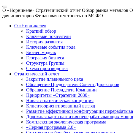
О «Норникеле»
Стратегический отчет
Обзор рынка металлов
О
для инвесторов
Финасовая отчетность по МСФО
О «Норникеле»
Краткий обзор
Ключевые показатели
История развития
Ключевые события года
Бизнес-модель
География бизнеса
Структура Группы
Схема производства
Стратегический отчет
Закрытие плавильного цеха
Обращение Председателя Совета Директоров
Обращение Президента Компании
Приоритеты «Стратегии 2030»
Новая стратегическая концепция
Клиентоориентированный взгляд
Развитие эффективной конфигурации перерабаты
Дорожная карта развития перерабатывающих мощн
Комплексная экологическая программа
«Серная программа 2.0»
Стратегия по борьбе с изменением климата