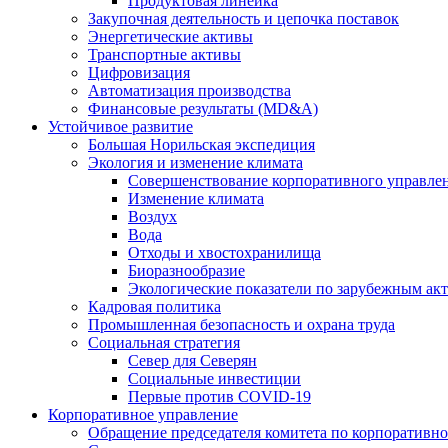
Продуктовая линейка
Закупочная деятельность и цепочка поставок
Энергетические активы
Транспортные активы
Цифровизация
Автоматизация производства
Финансовые результаты (MD&A)
Устойчивое развитие
Большая Норильская экспедиция
Экология и изменение климата
Совершенствование корпоративного управле
Изменение климата
Воздух
Вода
Отходы и хвостохранилища
Биоразнообразие
Экологические показатели по зарубежным ак
Кадровая политика
Промышленная безопасность и охрана труда
Социальная стратегия
Север для Северян
Социальные инвестиции
Первые против COVID‑19
Корпоративное управление
Обращение председателя комитета по корпоративн