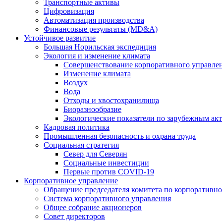
Транспортные активы
Цифровизация
Автоматизация производства
Финансовые результаты (MD&A)
Устойчивое развитие
Большая Норильская экспедиция
Экология и изменение климата
Совершенствование корпоративного управле
Изменение климата
Воздух
Вода
Отходы и хвостохранилища
Биоразнообразие
Экологические показатели по зарубежным ак
Кадровая политика
Промышленная безопасность и охрана труда
Социальная стратегия
Север для Северян
Социальные инвестиции
Первые против COVID‑19
Корпоративное управление
Обращение председателя комитета по корпоративн
Система корпоративного управления
Общее собрание акционеров
Совет директоров