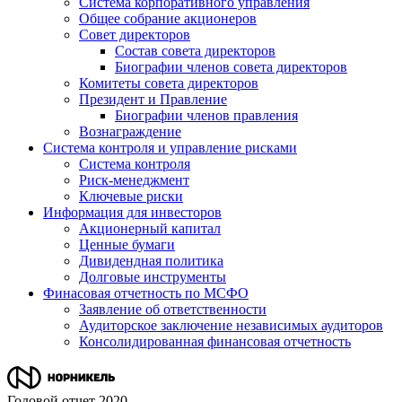
Система корпоративного управления
Общее собрание акционеров
Совет директоров
Состав совета директоров
Биографии членов совета директоров
Комитеты совета директоров
Президент и Правление
Биографии членов правления
Вознаграждение
Система контроля и управление рисками
Система контроля
Риск-менеджмент
Ключевые риски
Информация для инвесторов
Акционерный капитал
Ценные бумаги
Дивидендная политика
Долговые инструменты
Финасовая отчетность по МСФО
Заявление об ответственности
Аудиторское заключение независимых аудиторов
Консолидированная финансовая отчетность
Годовой отчет 2020