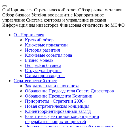
О «Норникеле»
Стратегический отчет
Обзор рынка металлов
Обзор бизнеса
Устойчивое развитие
Корпоративное
управление
Система контроля и управление рисками
Информация для инвесторов
Финасовая отчетность по МСФО
О «Норникеле»
Краткий обзор
Ключевые показатели
История развития
Ключевые события года
Бизнес-модель
География бизнеса
Структура Группы
Схема производства
Стратегический отчет
Закрытие плавильного цеха
Обращение Председателя Совета Директоров
Обращение Президента Компании
Приоритеты «Стратегии 2030»
Новая стратегическая концепция
Клиентоориентированный взгляд
Развитие эффективной конфигурации
перерабатывающих мощностей
Дорожная карта развития перерабатывающих