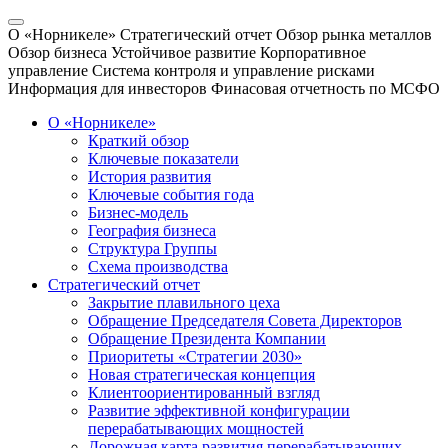
О «Норникеле»
Стратегический отчет
Обзор рынка металлов
Обзор бизнеса
Устойчивое развитие
Корпоративное
управление
Система контроля и управление рисками
Информация для инвесторов
Финасовая отчетность по МСФО
О «Норникеле»
Краткий обзор
Ключевые показатели
История развития
Ключевые события года
Бизнес-модель
География бизнеса
Структура Группы
Схема производства
Стратегический отчет
Закрытие плавильного цеха
Обращение Председателя Совета Директоров
Обращение Президента Компании
Приоритеты «Стратегии 2030»
Новая стратегическая концепция
Клиентоориентированный взгляд
Развитие эффективной конфигурации
перерабатывающих мощностей
Дорожная карта развития перерабатывающих