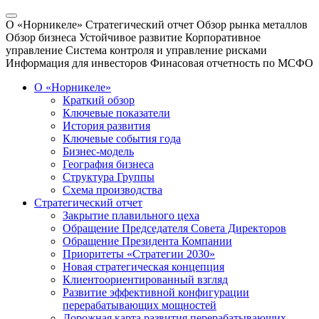
О «Норникеле»
Стратегический отчет
Обзор рынка металлов
Обзор бизнеса
Устойчивое развитие
Корпоративное
управление
Система контроля и управление рисками
Информация для инвесторов
Финасовая отчетность по МСФО
О «Норникеле»
Краткий обзор
Ключевые показатели
История развития
Ключевые события года
Бизнес-модель
География бизнеса
Структура Группы
Схема производства
Стратегический отчет
Закрытие плавильного цеха
Обращение Председателя Совета Директоров
Обращение Президента Компании
Приоритеты «Стратегии 2030»
Новая стратегическая концепция
Клиентоориентированный взгляд
Развитие эффективной конфигурации
перерабатывающих мощностей
Дорожная карта развития перерабатывающих