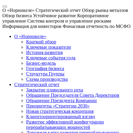
О «Норникеле»
Стратегический отчет
Обзор рынка металлов
Обзор бизнеса
Устойчивое развитие
Корпоративное
управление
Система контроля и управление рисками
Информация для инвесторов
Финасовая отчетность по МСФО
О «Норникеле»
Краткий обзор
Ключевые показатели
История развития
Ключевые события года
Бизнес-модель
География бизнеса
Структура Группы
Схема производства
Стратегический отчет
Закрытие плавильного цеха
Обращение Председателя Совета Директоров
Обращение Президента Компании
Приоритеты «Стратегии 2030»
Новая стратегическая концепция
Клиентоориентированный взгляд
Развитие эффективной конфигурации
перерабатывающих мощностей
Дорожная карта развития перерабатывающих