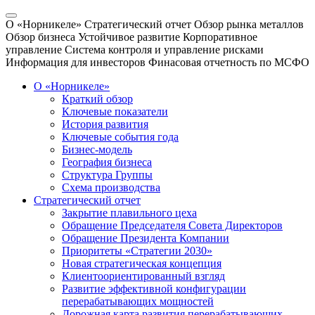
О «Норникеле»
Стратегический отчет
Обзор рынка металлов
Обзор бизнеса
Устойчивое развитие
Корпоративное
управление
Система контроля и управление рисками
Информация для инвесторов
Финасовая отчетность по МСФО
О «Норникеле»
Краткий обзор
Ключевые показатели
История развития
Ключевые события года
Бизнес-модель
География бизнеса
Структура Группы
Схема производства
Стратегический отчет
Закрытие плавильного цеха
Обращение Председателя Совета Директоров
Обращение Президента Компании
Приоритеты «Стратегии 2030»
Новая стратегическая концепция
Клиентоориентированный взгляд
Развитие эффективной конфигурации
перерабатывающих мощностей
Дорожная карта развития перерабатывающих