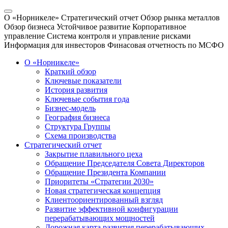
О «Норникеле»
Стратегический отчет
Обзор рынка металлов
Обзор бизнеса
Устойчивое развитие
Корпоративное
управление
Система контроля и управление рисками
Информация для инвесторов
Финасовая отчетность по МСФО
О «Норникеле»
Краткий обзор
Ключевые показатели
История развития
Ключевые события года
Бизнес-модель
География бизнеса
Структура Группы
Схема производства
Стратегический отчет
Закрытие плавильного цеха
Обращение Председателя Совета Директоров
Обращение Президента Компании
Приоритеты «Стратегии 2030»
Новая стратегическая концепция
Клиентоориентированный взгляд
Развитие эффективной конфигурации
перерабатывающих мощностей
Дорожная карта развития перерабатывающих