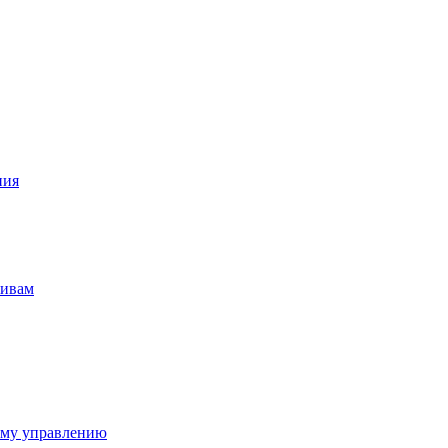
ния
тивам
ому управлению