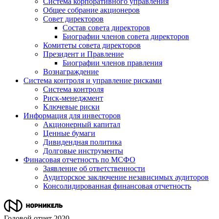
Система корпоративного управления
Общее собрание акционеров
Совет директоров
Состав совета директоров
Биографии членов совета директоров
Комитеты совета директоров
Президент и Правление
Биографии членов правления
Вознаграждение
Система контроля и управление рисками
Система контроля
Риск-менеджмент
Ключевые риски
Информация для инвесторов
Акционерный капитал
Ценные бумаги
Дивидендная политика
Долговые инструменты
Финасовая отчетность по МСФО
Заявление об ответственности
Аудиторское заключение независимых аудиторов
Консолидированная финансовая отчетность
Годовой отчет 2020