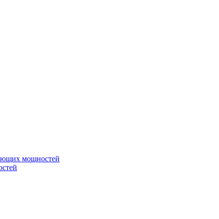
вающих мощностей
остей