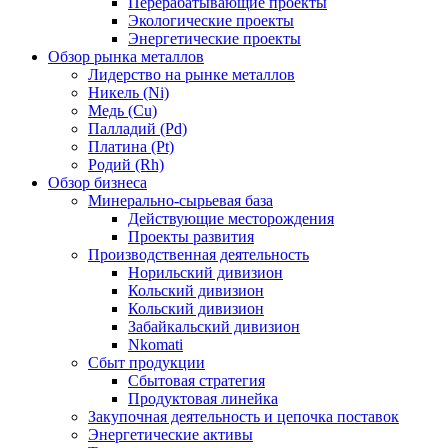
Перерабатывающие проекты
Экологические проекты
Энергетические проекты
Обзор рынка металлов
Лидерство на рынке металлов
Никель (Ni)
Медь (Cu)
Палладий (Pd)
Платина (Pt)
Родий (Rh)
Обзор бизнеса
Минерально-сырьевая база
Действующие месторождения
Проекты развития
Производственная деятельность
Норильский дивизион
Кольский дивизион
Кольский дивизион
Забайкальский дивизион
Nkomati
Сбыт продукции
Сбытовая стратегия
Продуктовая линейка
Закупочная деятельность и цепочка поставок
Энергетические активы