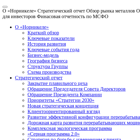
О «Норникеле»
Стратегический отчет
Обзор рынка металлов
О
для инвесторов
Финасовая отчетность по МСФО
О «Норникеле»
Краткий обзор
Ключевые показатели
История развития
Ключевые события года
Бизнес-модель
География бизнеса
Структура Группы
Схема производства
Стратегический отчет
Закрытие плавильного цеха
Обращение Председателя Совета Директоров
Обращение Президента Компании
Приоритеты «Стратегии 2030»
Новая стратегическая концепция
Клиентоориентированный взгляд
Развитие эффективной конфигурации перерабаты
Дорожная карта развития перерабатывающих мощн
Комплексная экологическая программа
«Серная программа 2.0»
Стратегия по борьбе с изменением климата