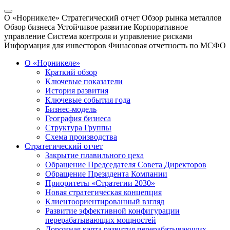
О «Норникеле»
Стратегический отчет
Обзор рынка металлов
Обзор бизнеса
Устойчивое развитие
Корпоративное
управление
Система контроля и управление рисками
Информация для инвесторов
Финасовая отчетность по МСФО
О «Норникеле»
Краткий обзор
Ключевые показатели
История развития
Ключевые события года
Бизнес-модель
География бизнеса
Структура Группы
Схема производства
Стратегический отчет
Закрытие плавильного цеха
Обращение Председателя Совета Директоров
Обращение Президента Компании
Приоритеты «Стратегии 2030»
Новая стратегическая концепция
Клиентоориентированный взгляд
Развитие эффективной конфигурации
перерабатывающих мощностей
Дорожная карта развития перерабатывающих