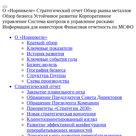
О «Норникеле»
Стратегический отчет
Обзор рынка металлов
Обзор бизнеса
Устойчивое развитие
Корпоративное
управление
Система контроля и управление рисками
Информация для инвесторов
Финасовая отчетность по МСФО
О «Норникеле»
Краткий обзор
Ключевые показатели
История развития
Ключевые события года
Бизнес-модель
География бизнеса
Структура Группы
Схема производства
Стратегический отчет
Закрытие плавильного цеха
Обращение Председателя Совета Директоров
Обращение Президента Компании
Приоритеты «Стратегии 2030»
Новая стратегическая концепция
Клиентоориентированный взгляд
Развитие эффективной конфигурации
перерабатывающих мощностей
Дорожная карта развития перерабатывающих