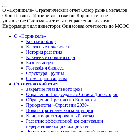
О «Норникеле»
Стратегический отчет
Обзор рынка металлов
Обзор бизнеса
Устойчивое развитие
Корпоративное
управление
Система контроля и управление рисками
Информация для инвесторов
Финасовая отчетность по МСФО
О «Норникеле»
Краткий обзор
Ключевые показатели
История развития
Ключевые события года
Бизнес-модель
География бизнеса
Структура Группы
Схема производства
Стратегический отчет
Закрытие плавильного цеха
Обращение Председателя Совета Директоров
Обращение Президента Компании
Приоритеты «Стратегии 2030»
Новая стратегическая концепция
Клиентоориентированный взгляд
Развитие эффективной конфигурации
перерабатывающих мощностей
Дорожная карта развития перерабатывающих