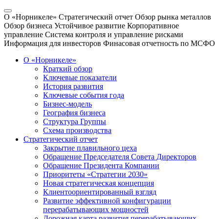
О «Норникеле»
Стратегический отчет
Обзор рынка металлов
Обзор бизнеса
Устойчивое развитие
Корпоративное
управление
Система контроля и управление рисками
Информация для инвесторов
Финасовая отчетность по МСФО
О «Норникеле»
Краткий обзор
Ключевые показатели
История развития
Ключевые события года
Бизнес-модель
География бизнеса
Структура Группы
Схема производства
Стратегический отчет
Закрытие плавильного цеха
Обращение Председателя Совета Директоров
Обращение Президента Компании
Приоритеты «Стратегии 2030»
Новая стратегическая концепция
Клиентоориентированный взгляд
Развитие эффективной конфигурации
перерабатывающих мощностей
Дорожная карта развития перерабатывающих