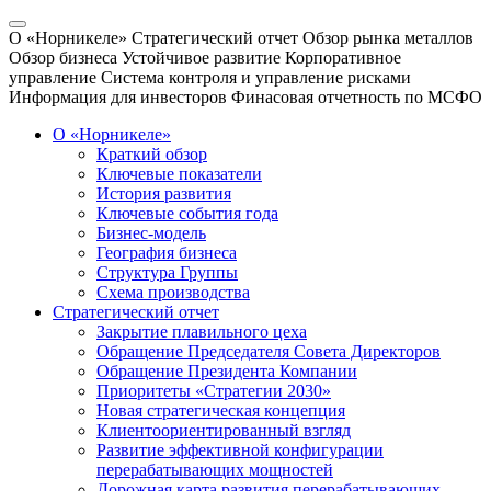
О «Норникеле»
Стратегический отчет
Обзор рынка металлов
Обзор бизнеса
Устойчивое развитие
Корпоративное
управление
Система контроля и управление рисками
Информация для инвесторов
Финасовая отчетность по МСФО
О «Норникеле»
Краткий обзор
Ключевые показатели
История развития
Ключевые события года
Бизнес-модель
География бизнеса
Структура Группы
Схема производства
Стратегический отчет
Закрытие плавильного цеха
Обращение Председателя Совета Директоров
Обращение Президента Компании
Приоритеты «Стратегии 2030»
Новая стратегическая концепция
Клиентоориентированный взгляд
Развитие эффективной конфигурации
перерабатывающих мощностей
Дорожная карта развития перерабатывающих