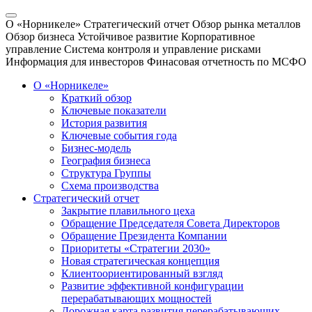
О «Норникеле»
Стратегический отчет
Обзор рынка металлов
Обзор бизнеса
Устойчивое развитие
Корпоративное
управление
Система контроля и управление рисками
Информация для инвесторов
Финасовая отчетность по МСФО
О «Норникеле»
Краткий обзор
Ключевые показатели
История развития
Ключевые события года
Бизнес-модель
География бизнеса
Структура Группы
Схема производства
Стратегический отчет
Закрытие плавильного цеха
Обращение Председателя Совета Директоров
Обращение Президента Компании
Приоритеты «Стратегии 2030»
Новая стратегическая концепция
Клиентоориентированный взгляд
Развитие эффективной конфигурации
перерабатывающих мощностей
Дорожная карта развития перерабатывающих