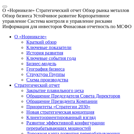
О «Норникеле»
Стратегический отчет
Обзор рынка металлов
Обзор бизнеса
Устойчивое развитие
Корпоративное
управление
Система контроля и управление рисками
Информация для инвесторов
Финасовая отчетность по МСФО
О «Норникеле»
Краткий обзор
Ключевые показатели
История развития
Ключевые события года
Бизнес-модель
География бизнеса
Структура Группы
Схема производства
Стратегический отчет
Закрытие плавильного цеха
Обращение Председателя Совета Директоров
Обращение Президента Компании
Приоритеты «Стратегии 2030»
Новая стратегическая концепция
Клиентоориентированный взгляд
Развитие эффективной конфигурации
перерабатывающих мощностей
Дорожная карта развития перерабатывающих