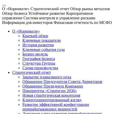
О «Норникеле»
Стратегический отчет
Обзор рынка металлов
Обзор бизнеса
Устойчивое развитие
Корпоративное
управление
Система контроля и управление рисками
Информация для инвесторов
Финасовая отчетность по МСФО
О «Норникеле»
Краткий обзор
Ключевые показатели
История развития
Ключевые события года
Бизнес-модель
География бизнеса
Структура Группы
Схема производства
Стратегический отчет
Закрытие плавильного цеха
Обращение Председателя Совета Директоров
Обращение Президента Компании
Приоритеты «Стратегии 2030»
Новая стратегическая концепция
Клиентоориентированный взгляд
Развитие эффективной конфигурации
перерабатывающих мощностей
Дорожная карта развития перерабатывающих