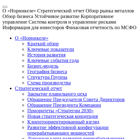
О «Норникеле»
Стратегический отчет
Обзор рынка металлов
Обзор бизнеса
Устойчивое развитие
Корпоративное
управление
Система контроля и управление рисками
Информация для инвесторов
Финасовая отчетность по МСФО
О «Норникеле»
Краткий обзор
Ключевые показатели
История развития
Ключевые события года
Бизнес-модель
География бизнеса
Структура Группы
Схема производства
Стратегический отчет
Закрытие плавильного цеха
Обращение Председателя Совета Директоров
Обращение Президента Компании
Приоритеты «Стратегии 2030»
Новая стратегическая концепция
Клиентоориентированный взгляд
Развитие эффективной конфигурации
перерабатывающих мощностей
Дорожная карта развития перерабатывающих