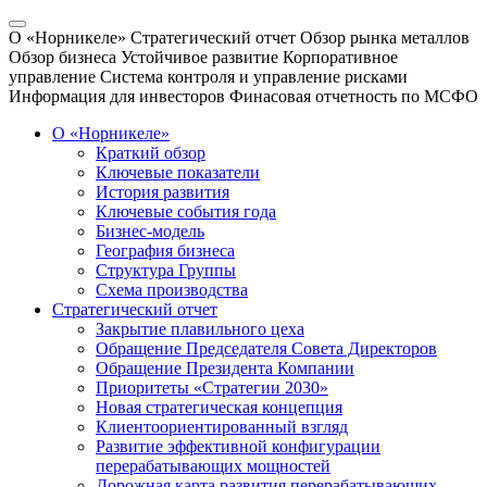
О «Норникеле»
Стратегический отчет
Обзор рынка металлов
Обзор бизнеса
Устойчивое развитие
Корпоративное
управление
Система контроля и управление рисками
Информация для инвесторов
Финасовая отчетность по МСФО
О «Норникеле»
Краткий обзор
Ключевые показатели
История развития
Ключевые события года
Бизнес-модель
География бизнеса
Структура Группы
Схема производства
Стратегический отчет
Закрытие плавильного цеха
Обращение Председателя Совета Директоров
Обращение Президента Компании
Приоритеты «Стратегии 2030»
Новая стратегическая концепция
Клиентоориентированный взгляд
Развитие эффективной конфигурации
перерабатывающих мощностей
Дорожная карта развития перерабатывающих