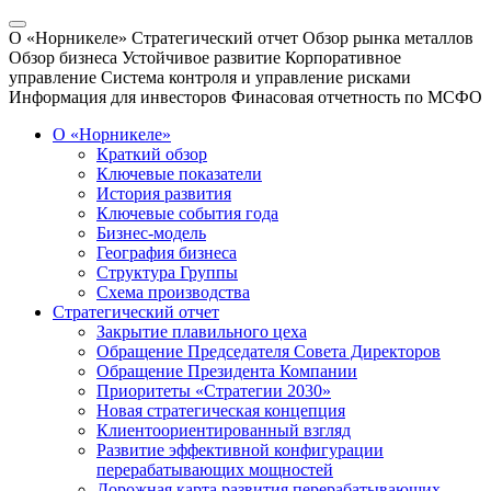
О «Норникеле»
Стратегический отчет
Обзор рынка металлов
Обзор бизнеса
Устойчивое развитие
Корпоративное
управление
Система контроля и управление рисками
Информация для инвесторов
Финасовая отчетность по МСФО
О «Норникеле»
Краткий обзор
Ключевые показатели
История развития
Ключевые события года
Бизнес-модель
География бизнеса
Структура Группы
Схема производства
Стратегический отчет
Закрытие плавильного цеха
Обращение Председателя Совета Директоров
Обращение Президента Компании
Приоритеты «Стратегии 2030»
Новая стратегическая концепция
Клиентоориентированный взгляд
Развитие эффективной конфигурации
перерабатывающих мощностей
Дорожная карта развития перерабатывающих