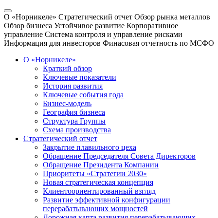
О «Норникеле»
Стратегический отчет
Обзор рынка металлов
Обзор бизнеса
Устойчивое развитие
Корпоративное
управление
Система контроля и управление рисками
Информация для инвесторов
Финасовая отчетность по МСФО
О «Норникеле»
Краткий обзор
Ключевые показатели
История развития
Ключевые события года
Бизнес-модель
География бизнеса
Структура Группы
Схема производства
Стратегический отчет
Закрытие плавильного цеха
Обращение Председателя Совета Директоров
Обращение Президента Компании
Приоритеты «Стратегии 2030»
Новая стратегическая концепция
Клиентоориентированный взгляд
Развитие эффективной конфигурации
перерабатывающих мощностей
Дорожная карта развития перерабатывающих