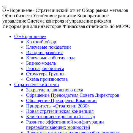
О «Норникеле»
Стратегический отчет
Обзор рынка металлов
Обзор бизнеса
Устойчивое развитие
Корпоративное
управление
Система контроля и управление рисками
Информация для инвесторов
Финасовая отчетность по МСФО
О «Норникеле»
Краткий обзор
Ключевые показатели
История развития
Ключевые события года
Бизнес-модель
География бизнеса
Структура Группы
Схема производства
Стратегический отчет
Закрытие плавильного цеха
Обращение Председателя Совета Директоров
Обращение Президента Компании
Приоритеты «Стратегии 2030»
Новая стратегическая концепция
Клиентоориентированный взгляд
Развитие эффективной конфигурации
перерабатывающих мощностей
Дорожная карта развития перерабатывающих