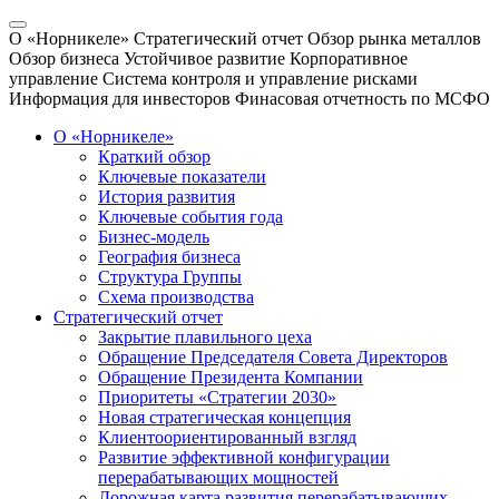
О «Норникеле»
Стратегический отчет
Обзор рынка металлов
Обзор бизнеса
Устойчивое развитие
Корпоративное
управление
Система контроля и управление рисками
Информация для инвесторов
Финасовая отчетность по МСФО
О «Норникеле»
Краткий обзор
Ключевые показатели
История развития
Ключевые события года
Бизнес-модель
География бизнеса
Структура Группы
Схема производства
Стратегический отчет
Закрытие плавильного цеха
Обращение Председателя Совета Директоров
Обращение Президента Компании
Приоритеты «Стратегии 2030»
Новая стратегическая концепция
Клиентоориентированный взгляд
Развитие эффективной конфигурации
перерабатывающих мощностей
Дорожная карта развития перерабатывающих