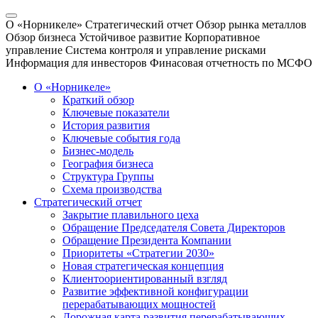
О «Норникеле»
Стратегический отчет
Обзор рынка металлов
Обзор бизнеса
Устойчивое развитие
Корпоративное
управление
Система контроля и управление рисками
Информация для инвесторов
Финасовая отчетность по МСФО
О «Норникеле»
Краткий обзор
Ключевые показатели
История развития
Ключевые события года
Бизнес-модель
География бизнеса
Структура Группы
Схема производства
Стратегический отчет
Закрытие плавильного цеха
Обращение Председателя Совета Директоров
Обращение Президента Компании
Приоритеты «Стратегии 2030»
Новая стратегическая концепция
Клиентоориентированный взгляд
Развитие эффективной конфигурации
перерабатывающих мощностей
Дорожная карта развития перерабатывающих