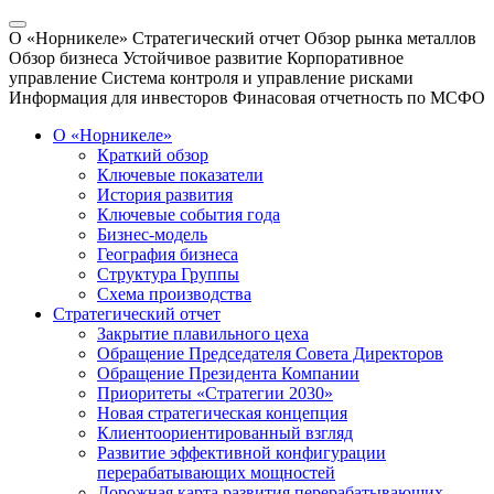
О «Норникеле»
Стратегический отчет
Обзор рынка металлов
Обзор бизнеса
Устойчивое развитие
Корпоративное
управление
Система контроля и управление рисками
Информация для инвесторов
Финасовая отчетность по МСФО
О «Норникеле»
Краткий обзор
Ключевые показатели
История развития
Ключевые события года
Бизнес-модель
География бизнеса
Структура Группы
Схема производства
Стратегический отчет
Закрытие плавильного цеха
Обращение Председателя Совета Директоров
Обращение Президента Компании
Приоритеты «Стратегии 2030»
Новая стратегическая концепция
Клиентоориентированный взгляд
Развитие эффективной конфигурации
перерабатывающих мощностей
Дорожная карта развития перерабатывающих