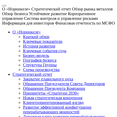
О «Норникеле»
Стратегический отчет
Обзор рынка металлов
Обзор бизнеса
Устойчивое развитие
Корпоративное
управление
Система контроля и управление рисками
Информация для инвесторов
Финасовая отчетность по МСФО
О «Норникеле»
Краткий обзор
Ключевые показатели
История развития
Ключевые события года
Бизнес-модель
География бизнеса
Структура Группы
Схема производства
Стратегический отчет
Закрытие плавильного цеха
Обращение Председателя Совета Директоров
Обращение Президента Компании
Приоритеты «Стратегии 2030»
Новая стратегическая концепция
Клиентоориентированный взгляд
Развитие эффективной конфигурации
перерабатывающих мощностей
Дорожная карта развития перерабатывающих