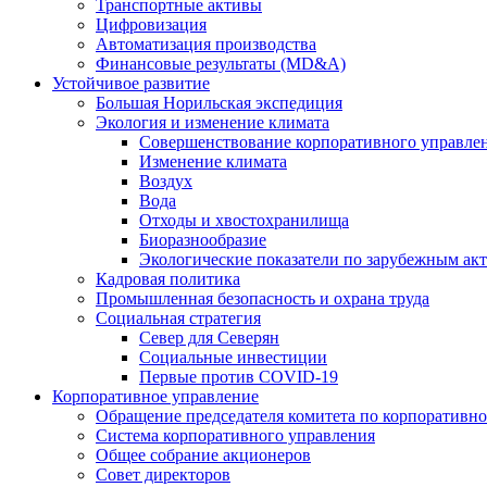
Транспортные активы
Цифровизация
Автоматизация производства
Финансовые результаты (MD&A)
Устойчивое развитие
Большая Норильская экспедиция
Экология и изменение климата
Совершенствование корпоративного управле
Изменение климата
Воздух
Вода
Отходы и хвостохранилища
Биоразнообразие
Экологические показатели по зарубежным ак
Кадровая политика
Промышленная безопасность и охрана труда
Социальная стратегия
Север для Северян
Социальные инвестиции
Первые против COVID‑19
Корпоративное управление
Обращение председателя комитета по корпоративн
Система корпоративного управления
Общее собрание акционеров
Совет директоров