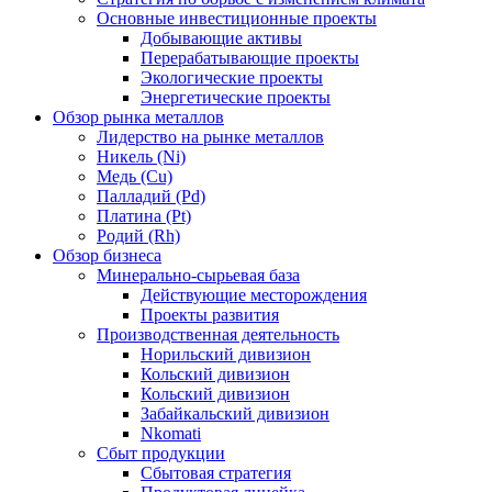
Основные инвестиционные проекты
Добывающие активы
Перерабатывающие проекты
Экологические проекты
Энергетические проекты
Обзор рынка металлов
Лидерство на рынке металлов
Никель (Ni)
Медь (Cu)
Палладий (Pd)
Платина (Pt)
Родий (Rh)
Обзор бизнеса
Минерально-сырьевая база
Действующие месторождения
Проекты развития
Производственная деятельность
Норильский дивизион
Кольский дивизион
Кольский дивизион
Забайкальский дивизион
Nkomati
Сбыт продукции
Сбытовая стратегия