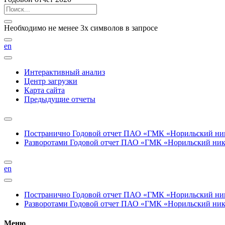
Необходимо не менее 3х символов в запросе
en
Интерактивный анализ
Центр загрузки
Карта сайта
Предыдущие отчеты
Постранично
Годовой отчет ПАО «ГМК «Норильский нике
Разворотами
Годовой отчет ПАО «ГМК «Норильский никел
en
Постранично
Годовой отчет ПАО «ГМК «Норильский нике
Разворотами
Годовой отчет ПАО «ГМК «Норильский никел
Меню