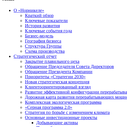
О «Норникеле»
Краткий обзор
Ключевые показатели
История развития
Ключевые события года
Бизнес-модель
География бизнеса
Структура Группы
Схема производства
Стратегический отчет
Закрытие плавильного цеха
Обращение Председателя Совета Директоров
Обращение Президента Компании
Приоритеты «Стратегии 2030»
Новая стратегическая концепция
Клиентоориентированный взгляд
Развитие эффективной конфигурации перерабаты
Дорожная карта развития перерабатывающих мощн
Комплексная экологическая программа
«Серная программа 2.0»
Стратегия по борьбе с изменением климата
Основные инвестиционные проекты
Добывающие активы