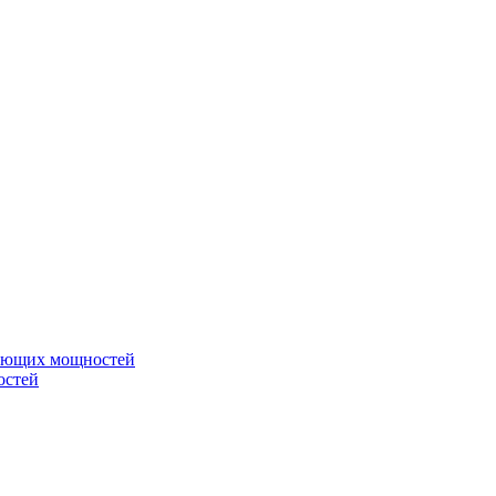
вающих мощностей
остей