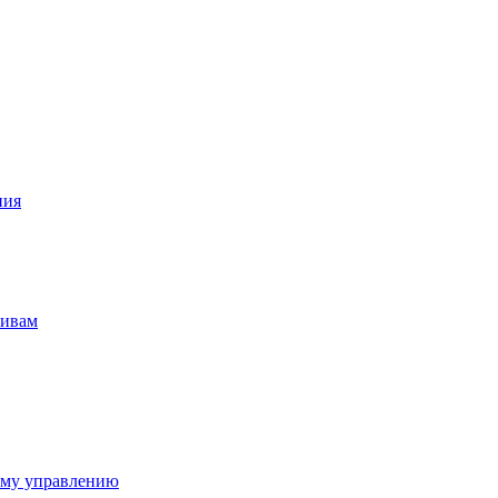
ния
тивам
ому управлению