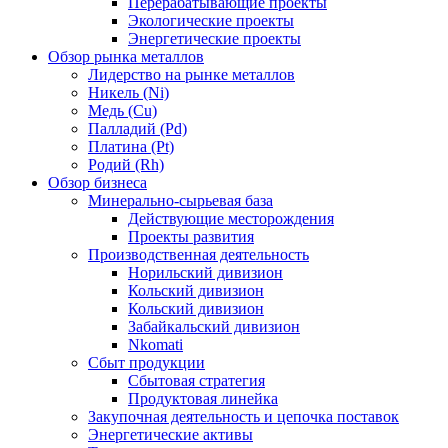
Перерабатывающие проекты
Экологические проекты
Энергетические проекты
Обзор рынка металлов
Лидерство на рынке металлов
Никель (Ni)
Медь (Cu)
Палладий (Pd)
Платина (Pt)
Родий (Rh)
Обзор бизнеса
Минерально-сырьевая база
Действующие месторождения
Проекты развития
Производственная деятельность
Норильский дивизион
Кольский дивизион
Кольский дивизион
Забайкальский дивизион
Nkomati
Сбыт продукции
Сбытовая стратегия
Продуктовая линейка
Закупочная деятельность и цепочка поставок
Энергетические активы