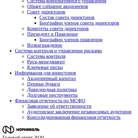
Система корпоративного управления
Общее собрание акционеров
Совет директоров
Состав совета директоров
Биографии членов совета директоров
Комитеты совета директоров
Президент и Правление
Биографии членов правления
Вознаграждение
Система контроля и управление рисками
Система контроля
Риск-менеджмент
Ключевые риски
Информация для инвесторов
Акционерный капитал
Ценные бумаги
Дивидендная политика
Долговые инструменты
Финасовая отчетность по МСФО
Заявление об ответственности
Аудиторское заключение независимых аудиторов
Консолидированная финансовая отчетность
Годовой отчет 2020