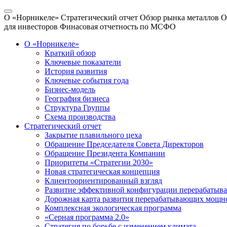
О «Норникеле»
Стратегический отчет
Обзор рынка металлов
О
для инвесторов
Финасовая отчетность по МСФО
О «Норникеле»
Краткий обзор
Ключевые показатели
История развития
Ключевые события года
Бизнес-модель
География бизнеса
Структура Группы
Схема производства
Стратегический отчет
Закрытие плавильного цеха
Обращение Председателя Совета Директоров
Обращение Президента Компании
Приоритеты «Стратегии 2030»
Новая стратегическая концепция
Клиентоориентированный взгляд
Развитие эффективной конфигурации перерабаты
Дорожная карта развития перерабатывающих мощн
Комплексная экологическая программа
«Серная программа 2.0»
Стратегия по борьбе с изменением климата