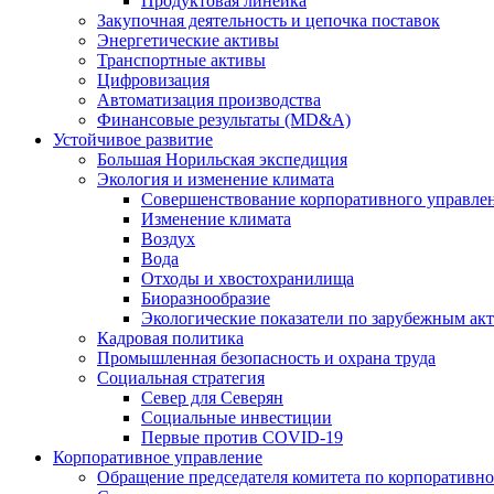
Продуктовая линейка
Закупочная деятельность и цепочка поставок
Энергетические активы
Транспортные активы
Цифровизация
Автоматизация производства
Финансовые результаты (MD&A)
Устойчивое развитие
Большая Норильская экспедиция
Экология и изменение климата
Совершенствование корпоративного управле
Изменение климата
Воздух
Вода
Отходы и хвостохранилища
Биоразнообразие
Экологические показатели по зарубежным ак
Кадровая политика
Промышленная безопасность и охрана труда
Социальная стратегия
Север для Северян
Социальные инвестиции
Первые против COVID‑19
Корпоративное управление
Обращение председателя комитета по корпоративн