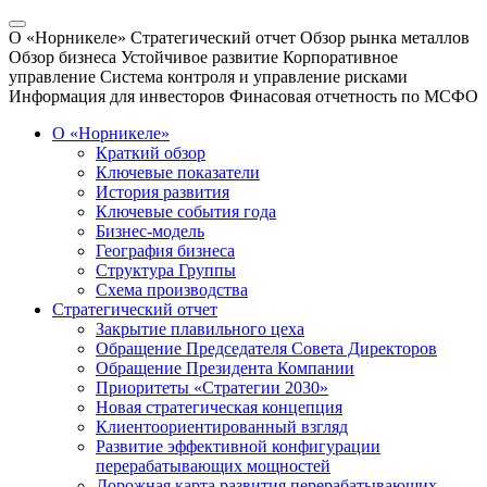
О «Норникеле»
Стратегический отчет
Обзор рынка металлов
Обзор бизнеса
Устойчивое развитие
Корпоративное
управление
Система контроля и управление рисками
Информация для инвесторов
Финасовая отчетность по МСФО
О «Норникеле»
Краткий обзор
Ключевые показатели
История развития
Ключевые события года
Бизнес-модель
География бизнеса
Структура Группы
Схема производства
Стратегический отчет
Закрытие плавильного цеха
Обращение Председателя Совета Директоров
Обращение Президента Компании
Приоритеты «Стратегии 2030»
Новая стратегическая концепция
Клиентоориентированный взгляд
Развитие эффективной конфигурации
перерабатывающих мощностей
Дорожная карта развития перерабатывающих