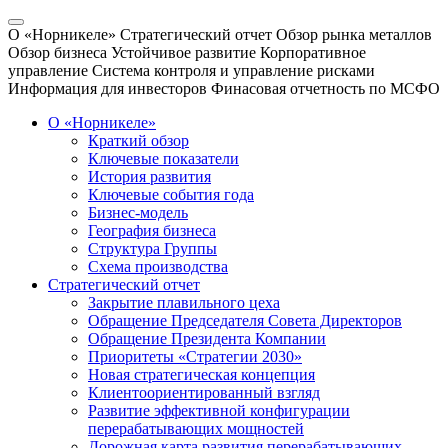
О «Норникеле»
Стратегический отчет
Обзор рынка металлов
Обзор бизнеса
Устойчивое развитие
Корпоративное
управление
Система контроля и управление рисками
Информация для инвесторов
Финасовая отчетность по МСФО
О «Норникеле»
Краткий обзор
Ключевые показатели
История развития
Ключевые события года
Бизнес-модель
География бизнеса
Структура Группы
Схема производства
Стратегический отчет
Закрытие плавильного цеха
Обращение Председателя Совета Директоров
Обращение Президента Компании
Приоритеты «Стратегии 2030»
Новая стратегическая концепция
Клиентоориентированный взгляд
Развитие эффективной конфигурации
перерабатывающих мощностей
Дорожная карта развития перерабатывающих