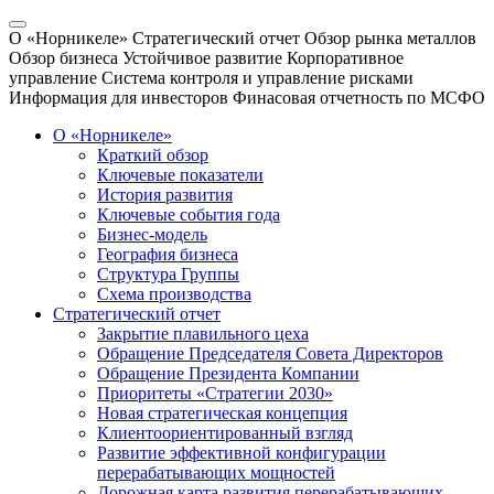
О «Норникеле»
Стратегический отчет
Обзор рынка металлов
Обзор бизнеса
Устойчивое развитие
Корпоративное
управление
Система контроля и управление рисками
Информация для инвесторов
Финасовая отчетность по МСФО
О «Норникеле»
Краткий обзор
Ключевые показатели
История развития
Ключевые события года
Бизнес-модель
География бизнеса
Структура Группы
Схема производства
Стратегический отчет
Закрытие плавильного цеха
Обращение Председателя Совета Директоров
Обращение Президента Компании
Приоритеты «Стратегии 2030»
Новая стратегическая концепция
Клиентоориентированный взгляд
Развитие эффективной конфигурации
перерабатывающих мощностей
Дорожная карта развития перерабатывающих