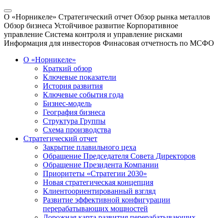
О «Норникеле»
Стратегический отчет
Обзор рынка металлов
Обзор бизнеса
Устойчивое развитие
Корпоративное
управление
Система контроля и управление рисками
Информация для инвесторов
Финасовая отчетность по МСФО
О «Норникеле»
Краткий обзор
Ключевые показатели
История развития
Ключевые события года
Бизнес-модель
География бизнеса
Структура Группы
Схема производства
Стратегический отчет
Закрытие плавильного цеха
Обращение Председателя Совета Директоров
Обращение Президента Компании
Приоритеты «Стратегии 2030»
Новая стратегическая концепция
Клиентоориентированный взгляд
Развитие эффективной конфигурации
перерабатывающих мощностей
Дорожная карта развития перерабатывающих