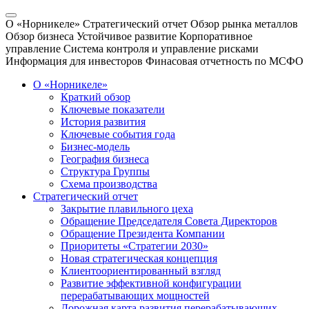
О «Норникеле»
Стратегический отчет
Обзор рынка металлов
Обзор бизнеса
Устойчивое развитие
Корпоративное
управление
Система контроля и управление рисками
Информация для инвесторов
Финасовая отчетность по МСФО
О «Норникеле»
Краткий обзор
Ключевые показатели
История развития
Ключевые события года
Бизнес-модель
География бизнеса
Структура Группы
Схема производства
Стратегический отчет
Закрытие плавильного цеха
Обращение Председателя Совета Директоров
Обращение Президента Компании
Приоритеты «Стратегии 2030»
Новая стратегическая концепция
Клиентоориентированный взгляд
Развитие эффективной конфигурации
перерабатывающих мощностей
Дорожная карта развития перерабатывающих