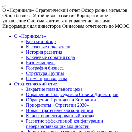
О «Норникеле»
Стратегический отчет
Обзор рынка металлов
Обзор бизнеса
Устойчивое развитие
Корпоративное
управление
Система контроля и управление рисками
Информация для инвесторов
Финасовая отчетность по МСФО
О «Норникеле»
Краткий обзор
Ключевые показатели
История развития
Ключевые события года
Бизнес-модель
География бизнеса
Структура Группы
Схема производства
Стратегический отчет
Закрытие плавильного цеха
Обращение Председателя Совета Директоров
Обращение Президента Компании
Приоритеты «Стратегии 2030»
Новая стратегическая концепция
Клиентоориентированный взгляд
Развитие эффективной конфигурации
перерабатывающих мощностей
Дорожная карта развития перерабатывающих