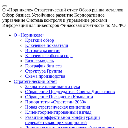
О «Норникеле»
Стратегический отчет
Обзор рынка металлов
Обзор бизнеса
Устойчивое развитие
Корпоративное
управление
Система контроля и управление рисками
Информация для инвесторов
Финасовая отчетность по МСФО
О «Норникеле»
Краткий обзор
Ключевые показатели
История развития
Ключевые события года
Бизнес-модель
География бизнеса
Структура Группы
Схема производства
Стратегический отчет
Закрытие плавильного цеха
Обращение Председателя Совета Директоров
Обращение Президента Компании
Приоритеты «Стратегии 2030»
Новая стратегическая концепция
Клиентоориентированный взгляд
Развитие эффективной конфигурации
перерабатывающих мощностей
Дорожная карта развития перерабатывающих