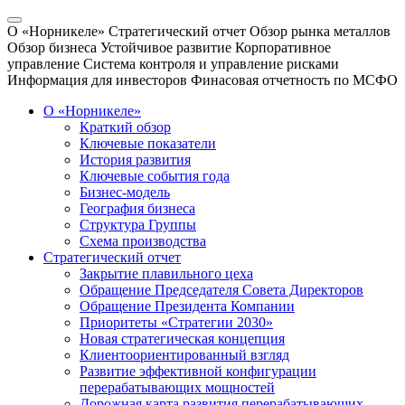
О «Норникеле»
Стратегический отчет
Обзор рынка металлов
Обзор бизнеса
Устойчивое развитие
Корпоративное
управление
Система контроля и управление рисками
Информация для инвесторов
Финасовая отчетность по МСФО
О «Норникеле»
Краткий обзор
Ключевые показатели
История развития
Ключевые события года
Бизнес-модель
География бизнеса
Структура Группы
Схема производства
Стратегический отчет
Закрытие плавильного цеха
Обращение Председателя Совета Директоров
Обращение Президента Компании
Приоритеты «Стратегии 2030»
Новая стратегическая концепция
Клиентоориентированный взгляд
Развитие эффективной конфигурации
перерабатывающих мощностей
Дорожная карта развития перерабатывающих