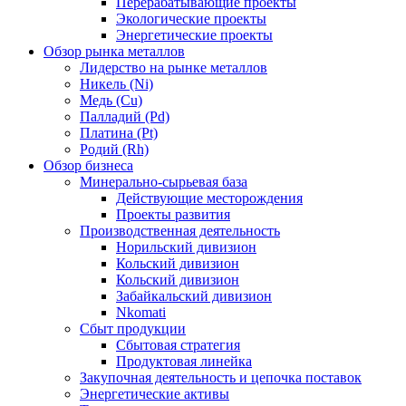
Перерабатывающие проекты
Экологические проекты
Энергетические проекты
Обзор рынка металлов
Лидерство на рынке металлов
Никель (Ni)
Медь (Cu)
Палладий (Pd)
Платина (Pt)
Родий (Rh)
Обзор бизнеса
Минерально-сырьевая база
Действующие месторождения
Проекты развития
Производственная деятельность
Норильский дивизион
Кольский дивизион
Кольский дивизион
Забайкальский дивизион
Nkomati
Сбыт продукции
Сбытовая стратегия
Продуктовая линейка
Закупочная деятельность и цепочка поставок
Энергетические активы