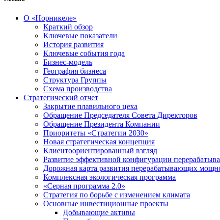
О «Норникеле»
Краткий обзор
Ключевые показатели
История развития
Ключевые события года
Бизнес-модель
География бизнеса
Структура Группы
Схема производства
Стратегический отчет
Закрытие плавильного цеха
Обращение Председателя Совета Директоров
Обращение Президента Компании
Приоритеты «Стратегии 2030»
Новая стратегическая концепция
Клиентоориентированный взгляд
Развитие эффективной конфигурации перерабаты
Дорожная карта развития перерабатывающих мощн
Комплексная экологическая программа
«Серная программа 2.0»
Стратегия по борьбе с изменением климата
Основные инвестиционные проекты
Добывающие активы