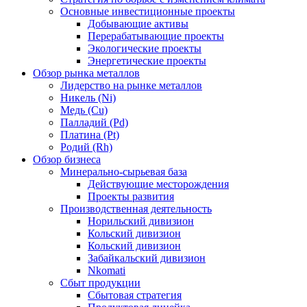
Основные инвестиционные проекты
Добывающие активы
Перерабатывающие проекты
Экологические проекты
Энергетические проекты
Обзор рынка металлов
Лидерство на рынке металлов
Никель (Ni)
Медь (Cu)
Палладий (Pd)
Платина (Pt)
Родий (Rh)
Обзор бизнеса
Минерально-сырьевая база
Действующие месторождения
Проекты развития
Производственная деятельность
Норильский дивизион
Кольский дивизион
Кольский дивизион
Забайкальский дивизион
Nkomati
Сбыт продукции
Сбытовая стратегия