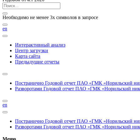
Необходимо не менее 3х символов в запросе
en
Интерактивный анализ
Центр загрузки
Карта сайта
Предыдущие отчеты
Постранично
Годовой отчет ПАО «ГМК «Норильский нике
Разворотами
Годовой отчет ПАО «ГМК «Норильский никел
en
Постранично
Годовой отчет ПАО «ГМК «Норильский нике
Разворотами
Годовой отчет ПАО «ГМК «Норильский никел
Меню