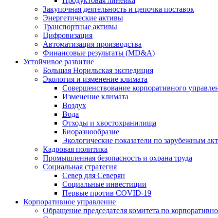
Продуктовая линейка
Закупочная деятельность и цепочка поставок
Энергетические активы
Транспортные активы
Цифровизация
Автоматизация производства
Финансовые результаты (MD&A)
Устойчивое развитие
Большая Норильская экспедиция
Экология и изменение климата
Совершенствование корпоративного управле
Изменение климата
Воздух
Вода
Отходы и хвостохранилища
Биоразнообразие
Экологические показатели по зарубежным ак
Кадровая политика
Промышленная безопасность и охрана труда
Социальная стратегия
Север для Северян
Социальные инвестиции
Первые против COVID‑19
Корпоративное управление
Обращение председателя комитета по корпоративн