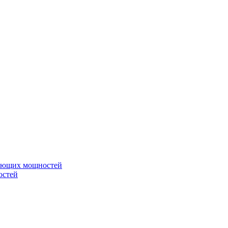
вающих мощностей
остей