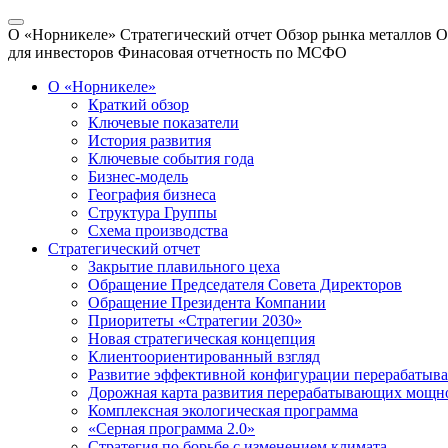
О «Норникеле»
Стратегический отчет
Обзор рынка металлов
О
для инвесторов
Финасовая отчетность по МСФО
О «Норникеле»
Краткий обзор
Ключевые показатели
История развития
Ключевые события года
Бизнес-модель
География бизнеса
Структура Группы
Схема производства
Стратегический отчет
Закрытие плавильного цеха
Обращение Председателя Совета Директоров
Обращение Президента Компании
Приоритеты «Стратегии 2030»
Новая стратегическая концепция
Клиентоориентированный взгляд
Развитие эффективной конфигурации перерабаты
Дорожная карта развития перерабатывающих мощн
Комплексная экологическая программа
«Серная программа 2.0»
Стратегия по борьбе с изменением климата