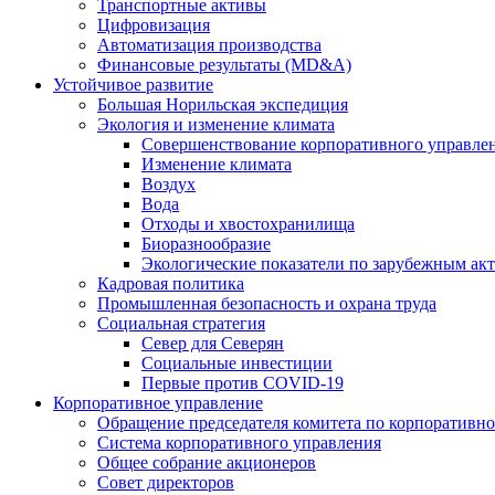
Транспортные активы
Цифровизация
Автоматизация производства
Финансовые результаты (MD&A)
Устойчивое развитие
Большая Норильская экспедиция
Экология и изменение климата
Совершенствование корпоративного управле
Изменение климата
Воздух
Вода
Отходы и хвостохранилища
Биоразнообразие
Экологические показатели по зарубежным ак
Кадровая политика
Промышленная безопасность и охрана труда
Социальная стратегия
Север для Северян
Социальные инвестиции
Первые против COVID‑19
Корпоративное управление
Обращение председателя комитета по корпоративн
Система корпоративного управления
Общее собрание акционеров
Совет директоров