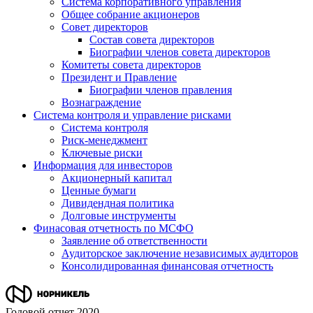
Система корпоративного управления
Общее собрание акционеров
Совет директоров
Состав совета директоров
Биографии членов совета директоров
Комитеты совета директоров
Президент и Правление
Биографии членов правления
Вознаграждение
Система контроля и управление рисками
Система контроля
Риск-менеджмент
Ключевые риски
Информация для инвесторов
Акционерный капитал
Ценные бумаги
Дивидендная политика
Долговые инструменты
Финасовая отчетность по МСФО
Заявление об ответственности
Аудиторское заключение независимых аудиторов
Консолидированная финансовая отчетность
Годовой отчет 2020