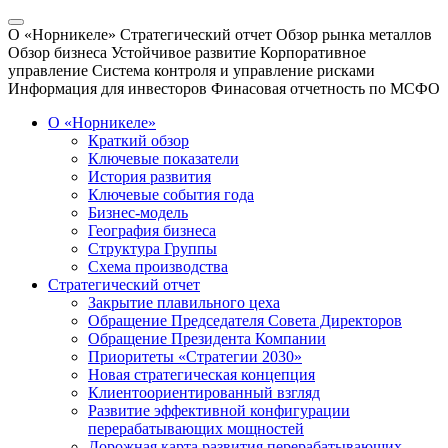
О «Норникеле»
Стратегический отчет
Обзор рынка металлов
Обзор бизнеса
Устойчивое развитие
Корпоративное
управление
Система контроля и управление рисками
Информация для инвесторов
Финасовая отчетность по МСФО
О «Норникеле»
Краткий обзор
Ключевые показатели
История развития
Ключевые события года
Бизнес-модель
География бизнеса
Структура Группы
Схема производства
Стратегический отчет
Закрытие плавильного цеха
Обращение Председателя Совета Директоров
Обращение Президента Компании
Приоритеты «Стратегии 2030»
Новая стратегическая концепция
Клиентоориентированный взгляд
Развитие эффективной конфигурации
перерабатывающих мощностей
Дорожная карта развития перерабатывающих