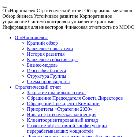
О «Норникеле»
Стратегический отчет
Обзор рынка металлов
Обзор бизнеса
Устойчивое развитие
Корпоративное
управление
Система контроля и управление рисками
Информация для инвесторов
Финасовая отчетность по МСФО
О «Норникеле»
Краткий обзор
Ключевые показатели
История развития
Ключевые события года
Бизнес-модель
География бизнеса
Структура Группы
Схема производства
Стратегический отчет
Закрытие плавильного цеха
Обращение Председателя Совета Директоров
Обращение Президента Компании
Приоритеты «Стратегии 2030»
Новая стратегическая концепция
Клиентоориентированный взгляд
Развитие эффективной конфигурации
перерабатывающих мощностей
Дорожная карта развития перерабатывающих