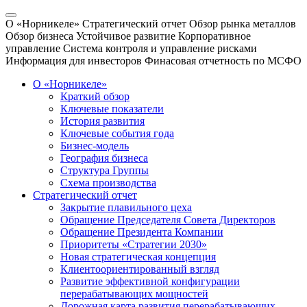
О «Норникеле»
Стратегический отчет
Обзор рынка металлов
Обзор бизнеса
Устойчивое развитие
Корпоративное
управление
Система контроля и управление рисками
Информация для инвесторов
Финасовая отчетность по МСФО
О «Норникеле»
Краткий обзор
Ключевые показатели
История развития
Ключевые события года
Бизнес-модель
География бизнеса
Структура Группы
Схема производства
Стратегический отчет
Закрытие плавильного цеха
Обращение Председателя Совета Директоров
Обращение Президента Компании
Приоритеты «Стратегии 2030»
Новая стратегическая концепция
Клиентоориентированный взгляд
Развитие эффективной конфигурации
перерабатывающих мощностей
Дорожная карта развития перерабатывающих