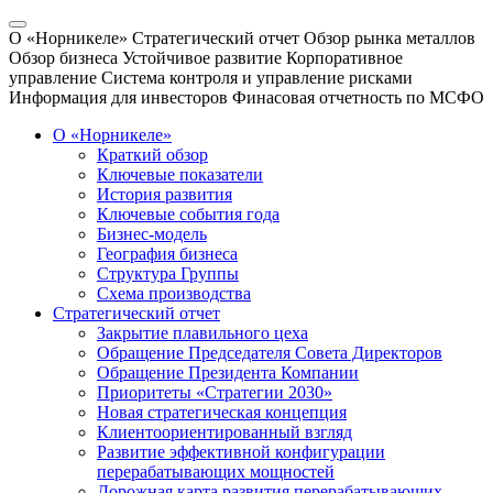
О «Норникеле»
Стратегический отчет
Обзор рынка металлов
Обзор бизнеса
Устойчивое развитие
Корпоративное
управление
Система контроля и управление рисками
Информация для инвесторов
Финасовая отчетность по МСФО
О «Норникеле»
Краткий обзор
Ключевые показатели
История развития
Ключевые события года
Бизнес-модель
География бизнеса
Структура Группы
Схема производства
Стратегический отчет
Закрытие плавильного цеха
Обращение Председателя Совета Директоров
Обращение Президента Компании
Приоритеты «Стратегии 2030»
Новая стратегическая концепция
Клиентоориентированный взгляд
Развитие эффективной конфигурации
перерабатывающих мощностей
Дорожная карта развития перерабатывающих