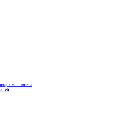
вающих мощностей
остей