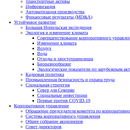
Транспортные активы
Цифровизация
Автоматизация производства
Финансовые результаты (MD&A)
Устойчивое развитие
Большая Норильская экспедиция
Экология и изменение климата
Совершенствование корпоративного управле
Изменение климата
Воздух
Вода
Отходы и хвостохранилища
Биоразнообразие
Экологические показатели по зарубежным ак
Кадровая политика
Промышленная безопасность и охрана труда
Социальная стратегия
Север для Северян
Социальные инвестиции
Первые против COVID‑19
Корпоративное управление
Обращение председателя комитета по корпоративн
Система корпоративного управления
Общее собрание акционеров
Совет директоров