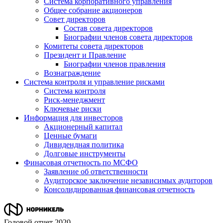
Система корпоративного управления
Общее собрание акционеров
Совет директоров
Состав совета директоров
Биографии членов совета директоров
Комитеты совета директоров
Президент и Правление
Биографии членов правления
Вознаграждение
Система контроля и управление рисками
Система контроля
Риск-менеджмент
Ключевые риски
Информация для инвесторов
Акционерный капитал
Ценные бумаги
Дивидендная политика
Долговые инструменты
Финасовая отчетность по МСФО
Заявление об ответственности
Аудиторское заключение независимых аудиторов
Консолидированная финансовая отчетность
Годовой отчет 2020