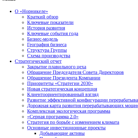
О «Норникеле»
Краткий обзор
Ключевые показатели
История развития
Ключевые события года
Бизнес-модель
География бизнеса
Структура Группы
Схема производства
Стратегический отчет
Закрытие плавильного цеха
Обращение Председателя Совета Директоров
Обращение Президента Компании
Приоритеты «Стратегии 2030»
Новая стратегическая концепция
Клиентоориентированный взгляд
Развитие эффективной конфигурации перерабаты
Дорожная карта развития перерабатывающих мощн
Комплексная экологическая программа
«Серная программа 2.0»
Стратегия по борьбе с изменением климата
Основные инвестиционные проекты
Добывающие активы