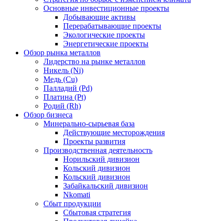
Основные инвестиционные проекты
Добывающие активы
Перерабатывающие проекты
Экологические проекты
Энергетические проекты
Обзор рынка металлов
Лидерство на рынке металлов
Никель (Ni)
Медь (Cu)
Палладий (Pd)
Платина (Pt)
Родий (Rh)
Обзор бизнеса
Минерально-сырьевая база
Действующие месторождения
Проекты развития
Производственная деятельность
Норильский дивизион
Кольский дивизион
Кольский дивизион
Забайкальский дивизион
Nkomati
Сбыт продукции
Сбытовая стратегия