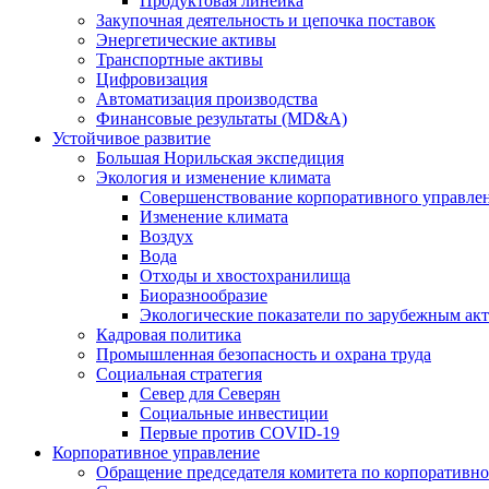
Продуктовая линейка
Закупочная деятельность и цепочка поставок
Энергетические активы
Транспортные активы
Цифровизация
Автоматизация производства
Финансовые результаты (MD&A)
Устойчивое развитие
Большая Норильская экспедиция
Экология и изменение климата
Совершенствование корпоративного управле
Изменение климата
Воздух
Вода
Отходы и хвостохранилища
Биоразнообразие
Экологические показатели по зарубежным ак
Кадровая политика
Промышленная безопасность и охрана труда
Социальная стратегия
Север для Северян
Социальные инвестиции
Первые против COVID‑19
Корпоративное управление
Обращение председателя комитета по корпоративн