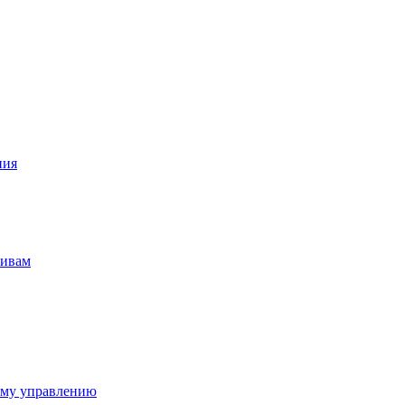
ния
тивам
ому управлению