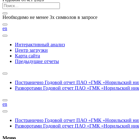
Необходимо не менее 3х символов в запросе
en
Интерактивный анализ
Центр загрузки
Карта сайта
Предыдущие отчеты
Постранично
Годовой отчет ПАО «ГМК «Норильский нике
Разворотами
Годовой отчет ПАО «ГМК «Норильский никел
en
Постранично
Годовой отчет ПАО «ГМК «Норильский нике
Разворотами
Годовой отчет ПАО «ГМК «Норильский никел
Меню