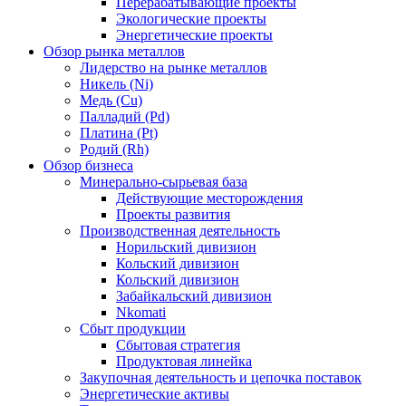
Перерабатывающие проекты
Экологические проекты
Энергетические проекты
Обзор рынка металлов
Лидерство на рынке металлов
Никель (Ni)
Медь (Cu)
Палладий (Pd)
Платина (Pt)
Родий (Rh)
Обзор бизнеса
Минерально-сырьевая база
Действующие месторождения
Проекты развития
Производственная деятельность
Норильский дивизион
Кольский дивизион
Кольский дивизион
Забайкальский дивизион
Nkomati
Сбыт продукции
Сбытовая стратегия
Продуктовая линейка
Закупочная деятельность и цепочка поставок
Энергетические активы