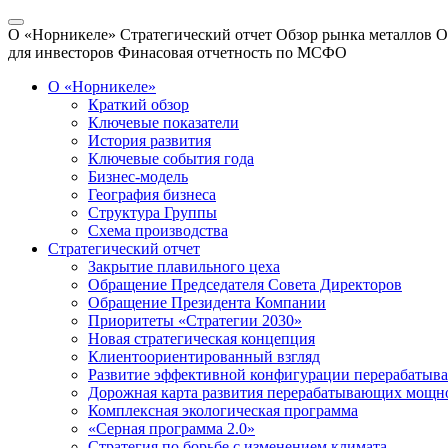
О «Норникеле»
Стратегический отчет
Обзор рынка металлов
О
для инвесторов
Финасовая отчетность по МСФО
О «Норникеле»
Краткий обзор
Ключевые показатели
История развития
Ключевые события года
Бизнес-модель
География бизнеса
Структура Группы
Схема производства
Стратегический отчет
Закрытие плавильного цеха
Обращение Председателя Совета Директоров
Обращение Президента Компании
Приоритеты «Стратегии 2030»
Новая стратегическая концепция
Клиентоориентированный взгляд
Развитие эффективной конфигурации перерабаты
Дорожная карта развития перерабатывающих мощн
Комплексная экологическая программа
«Серная программа 2.0»
Стратегия по борьбе с изменением климата